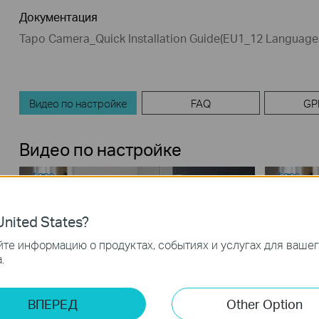
Документация
Tapo Camera_Quick Installation Guide(EU1_12 Language
Видео по настройке
FAQ
GP
Видео по настройке
nited States?
те информацию о продуктах, событиях и услугах для ваше
.
ВПЕРЕД
Other Option
How to Set Up Indoor/Outdoor
How to 