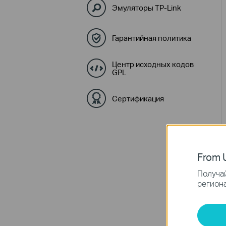
Эмуляторы TP-Link
Гарантийная политика
Центр исходных кодов
GPL
Сертификация
From U
Получай
региона