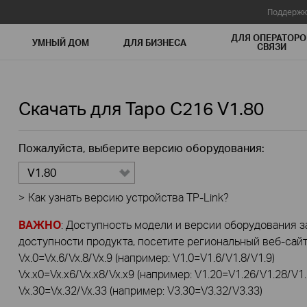
Поддержк
ДЛЯ ОПЕРАТОРО
УМНЫЙ ДОМ
ДЛЯ БИЗНЕСА
СВЯЗИ
Скачать для
Tapo C216
V1.80
Пожалуйста, выберите версию оборудования:
V1.80
>
Как узнать версию устройства TP-Link?
ВАЖНО
: Доступность модели и версии оборудования за
доступности продукта, посетите региональный веб-сайт 
Vx.0=Vx.6/Vx.8/Vx.9 (например: V1.0=V1.6/V1.8/V1.9)
Vx.x0=Vx.x6/Vx.x8/Vx.x9 (например: V1.20=V1.26/V1.28/V1.
Vx.30=Vx.32/Vx.33 (например: V3.30=V3.32/V3.33)