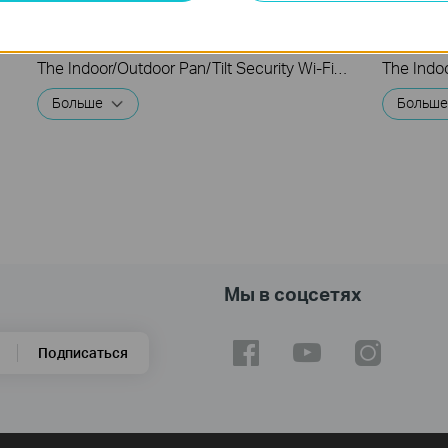
Pan/Tilt Security Wi-Fi Camera (Tapo
Pan/Til
C206/C216/TCW30)
C206/C
The Indoor/Outdoor Pan/Tilt Security Wi-Fi Camera is a versatile security solution designed to enhance your home's protection, offering flexible placement options for both indoor and outdoor use. This video will show you how to set up the camera.
Больше
Больш
Мы в соцсетях
Подписаться