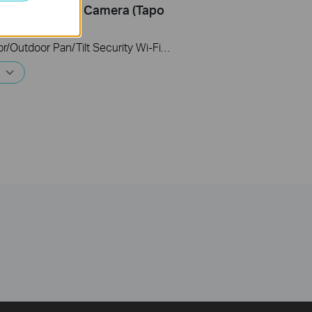
t Security Wi-Fi Camera (Tapo
216/TCW30)
The Indoor/Outdoor Pan/Tilt Security Wi-Fi Camera is a versatile security solution designed to enhance your home's protection, offering flexible placement options for both indoor and outdoor use. This video will show you how to install the camera.
е