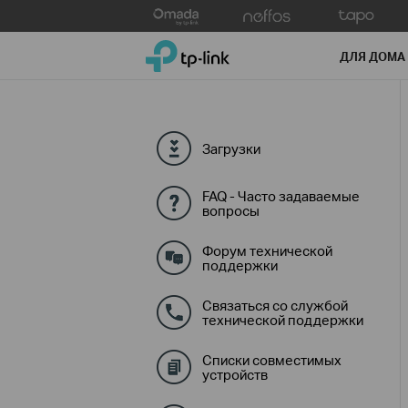
Click
to
TP-Link, Reliably Smart
skip
ДЛЯ ДОМА
the
navigation
bar
Загрузки
FAQ - Часто задаваемые
вопросы
Форум технической
поддержки
Связаться со службой
технической поддержки
Списки совместимых
устройств