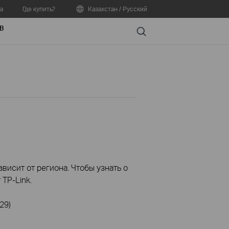
а
Где купить?
Казахстан / Русский
В
Search
висит от региона. Чтобы узнать о
TP-Link.
29)