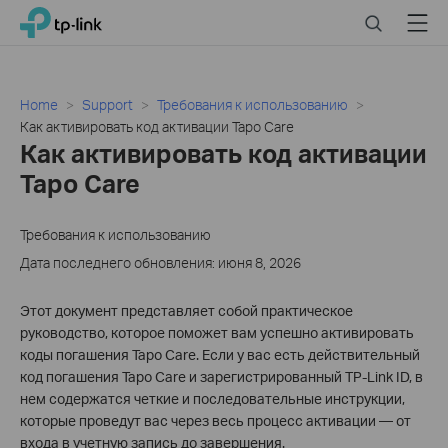
Click
Search
Menu
TP-Link, Reliably Smart
to
skip
the
navigation
Home
Support
Требования к использованию
bar
Как активировать код активации Tapo Care
Как активировать код активации
Tapo Care
Требования к использованию
Дата последнего обновления: июня 8, 2026
Этот документ представляет собой практическое
руководство, которое поможет вам успешно активировать
коды погашения Tapo Care. Если у вас есть действительный
код погашения Tapo Care и зарегистрированный TP-Link ID, в
нем содержатся четкие и последовательные инструкции,
которые проведут вас через весь процесс активации — от
входа в учетную запись до завершения.