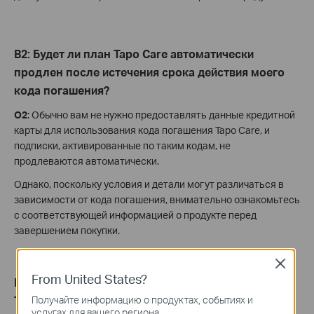
В2: Будет ли план Tapo Care автоматически
продлен после истечения срока действия моего
кода погашения?
О2
: Обычно вам не нужно предоставлять данные кредитной
карты для использования кода погашения Tapo Care, и
подписки, активированные по таким кодам, не
продлеваются автоматически.
Однако, поскольку условия и детали могут различаться в
зависимости от кода погашения, внимательно ознакомьтесь
с соответствующей информацией о продукте перед
завершением покупки.
Close
From United States?
В3: Если я активирую несколько кодов погашения
Tapo Care, будут ли они применены к одному
Получайте информацию о продуктах, событиях и
услугах для вашего региона.