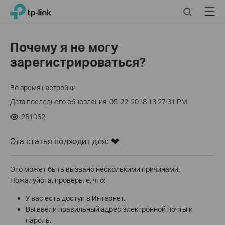
Click
Search
Menu
TP-Link, Reliably Smart
to
skip
the
Почему я не могу
navigation
зарегистрироваться?
bar
Во время настройки
Дата последнего обновления: 05-22-2018 13:27:31 PM
261062
Эта статья подходит для:
Это может быть вызвано несколькими причинами.
Пожалуйста, проверьте, что:
У вас есть доступ в Интернет.
Вы ввели правильный адрес электронной почты и
пароль.