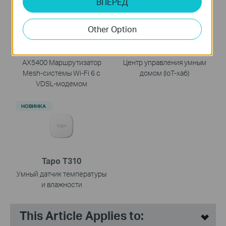
ВПЕРЕД
Other Option
Deco X73-DSL
Tapo H200
AX5400 Маршрутизатор
Центр управления умным
Mesh-системы Wi-Fi 6 с
домом (IoT-хаб)
VDSL-модемом
НОВИНКА
Tapo T310
Умный датчик температуры
и влажности
This Article Applies to: