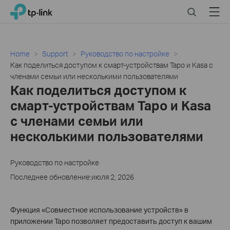
Click
Search
Menu
TP-Link, Reliably Smart
to
skip
the
navigation
Home
Support
Руководство по настройке
bar
Как поделиться доступом к смарт-устройствам Tapo и Kasa с
членами семьи или несколькими пользователями
Как поделиться доступом к
смарт-устройствам Tapo и Kasa
с членами семьи или
несколькими пользователями
Руководство по настройке
Последнее обновление:июля 2, 2026
Функция «Совместное использование устройств» в
приложении Tapo позволяет предоставить доступ к вашим