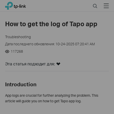
Click
Search
Menu
TP-Link, Reliably Smart
to
skip
the
How to get the log of Tapo app
navigation
bar
Troubleshooting
Дата последнего обновления: 10-24-2025 07:20:41 AM
117268
Эта статья подходит для:
Introduction
App logs are crucial for further analyzing the problem. This
article will guide you on how to get Tapo app log.