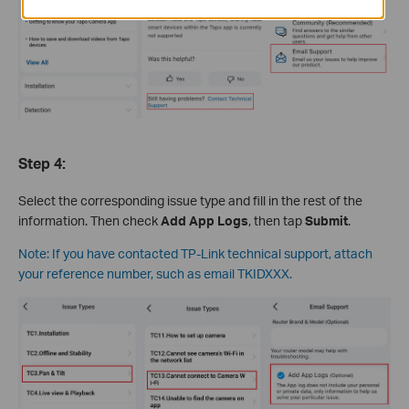
Step 4
:
Select the corresponding issue type and fill in the rest of the
information. Then check
Add App Logs
, then tap
Submit
.
Note: If you have contacted TP-Link technical support, attach
your reference number, such as email TKIDXXX.