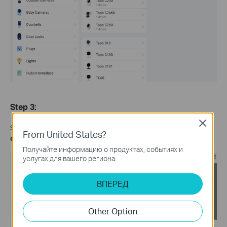
Step 3
:
Close
Select any FAQ, slide to the bottom of the FAQ, and select
From United States?
Contact Technical Support
, then select
Email Support
.
Получайте информацию о продуктах, событиях и
услугах для вашего региона.
ВПЕРЕД
Other Option