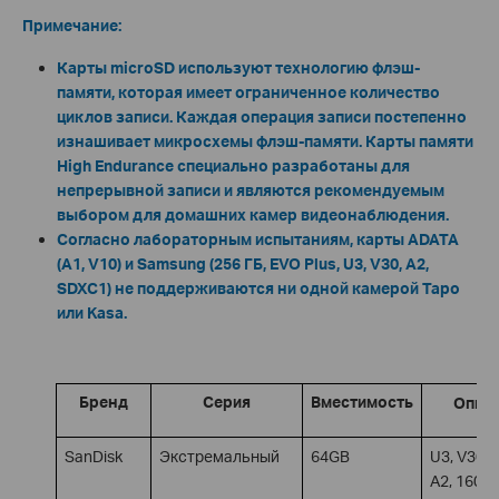
Примечание:
Карты microSD используют технологию флэш-
памяти, которая имеет ограниченное количество
циклов записи. Каждая операция записи постепенно
изнашивает микросхемы флэш-памяти. Карты памяти
High Endurance специально разработаны для
непрерывной записи и являются рекомендуемым
выбором для домашних камер видеонаблюдения.
Согласно лабораторным испытаниям, карты ADATA
(A1, V10) и Samsung (256 ГБ, EVO Plus, U3, V30, A2,
SDXC1) не поддерживаются ни одной камерой Tapo
или Kasa.
Бренд
Серия
Вместимость
Опис
SanDisk
Экстремальный
64GB
U3, V30, 
A2, 160M