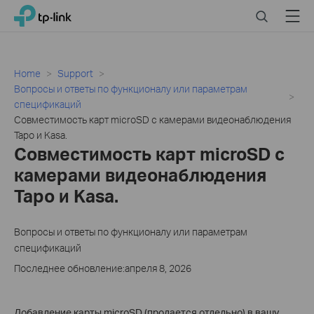
Click
Search
Menu
TP-Link, Reliably Smart
to
skip
the
navigation
Home
Support
bar
Вопросы и ответы по функционалу или параметрам
спецификаций
Совместимость карт microSD с камерами видеонаблюдения
Tapo и Kasa.
Совместимость карт microSD с
камерами видеонаблюдения
Tapo и Kasa.
Вопросы и ответы по функционалу или параметрам
спецификаций
Последнее обновление:апреля 8, 2026
Добавление карты microSD (продается отдельно) в вашу