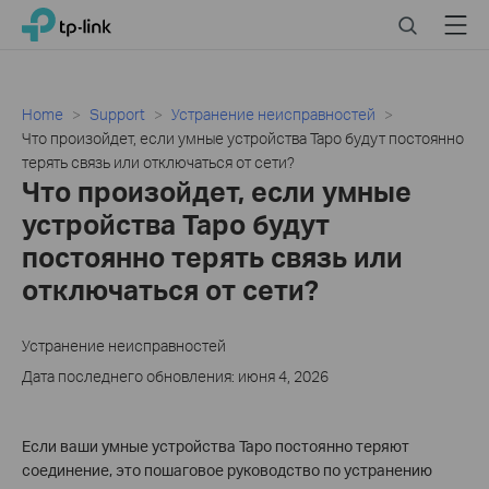
Click
Search
Menu
TP-Link, Reliably Smart
to
skip
the
navigation
Home
Support
Устранение неисправностей
bar
Что произойдет, если умные устройства Tapo будут постоянно
терять связь или отключаться от сети?
Что произойдет, если умные
устройства Tapo будут
постоянно терять связь или
отключаться от сети?
Устранение неисправностей
Дата последнего обновления: июня 4, 2026
Если ваши умные устройства Tapo постоянно теряют
соединение, это пошаговое руководство по устранению