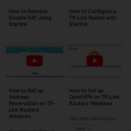
How to Resolve
How to Configure a
Double NAT using
TP-Link Router with
Starlink
Starlink
How to Set up
How to Set up
Address
OpenVPN on TP-Link
Reservation on TP-
Routers Windows
Link Routers
Windows
This video will show you how to set up OpenVPN on a TP-Link Wi-Fi router. For more information, visit www.tp-link.com/support.
More