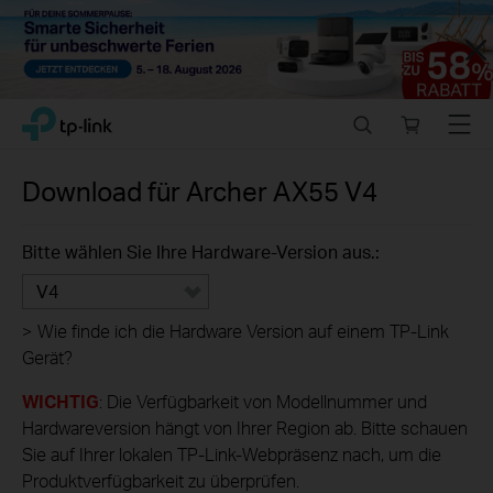
Close
Click
Search
Online
Menu
TP-Link, Reliably Smart
to
store
skip
the
Download für
Archer AX55
V4
navigation
bar
Bitte wählen Sie Ihre Hardware-Version aus.:
V4
>
Wie finde ich die Hardware Version auf einem TP-Link
Gerät?
WICHTIG
: Die Verfügbarkeit von Modellnummer und
Hardwareversion hängt von Ihrer Region ab. Bitte schauen
Sie auf Ihrer lokalen TP-Link-Webpräsenz nach, um die
Produktverfügbarkeit zu überprüfen.