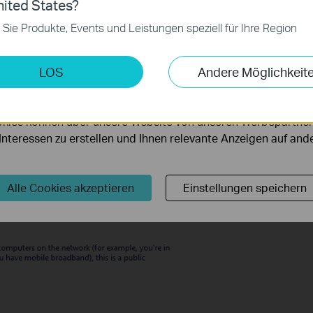
ies
ited States?
 zur Funktion der Website erforderlich und können in Ihren 
 Sie Produkte, Events und Leistungen speziell für Ihre Region
.
keting-Cookies
LOS
Andere Möglichkeit
möglichen es uns, Ihre Aktivitäten auf unserer Website zu an
serer Website zu verbessern und anzupassen.
kies können über unsere Website von unseren Werbepartner
r Interessen zu erstellen und Ihnen relevante Anzeigen auf an
Alle Cookies akzeptieren
Einstellungen speichern