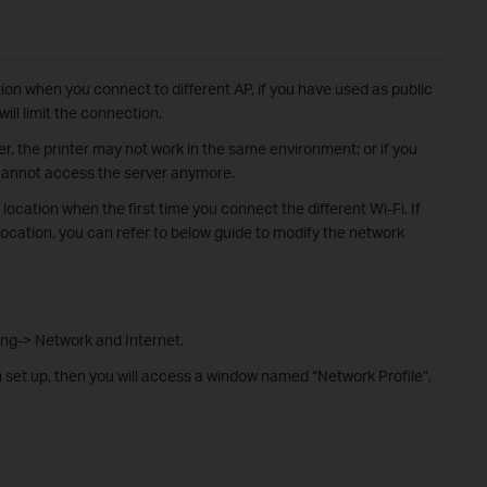
tion when you connect to different AP, if you have used as public
ill limit the connection.
r, the printer may not work in the same environment; or if you
n cannot access the server anymore.
ocation when the first time you connect the different Wi-Fi. If
ocation, you can refer to below guide to modify the network
ing-> Network and Internet.
set up, then you will access a window named “Network Profile”,