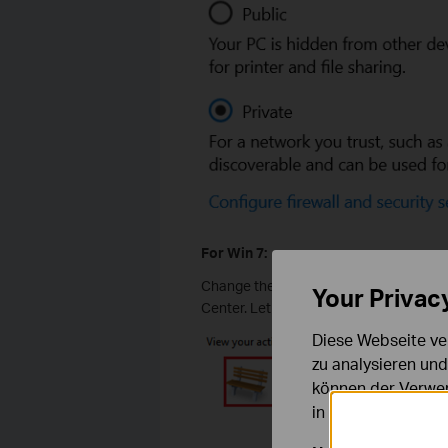
For Win 7:
Change the connection type on the Con
Your Privac
Center. Let it works in the same home 
Diese Webseite ve
zu analysieren un
können der Verwen
in unseren
Datens