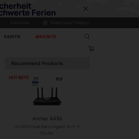
Close
Community
Deutschland / Deutsch
Search
KAUFEN
ANGEBOTE
Online
store
Recommend Products
HOT BUYS
Archer AX55
AX3000 Dual Band Gigabit Wi-Fi 6
Router