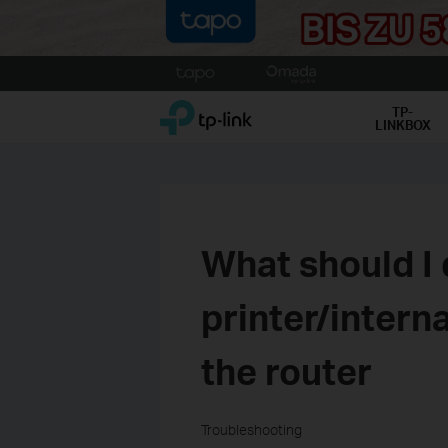
Click
to
TP-Link, Reliably Smart
skip
TP-
LINKBOX
the
navigation
bar
What should I 
printer/intern
the router
Troubleshooting