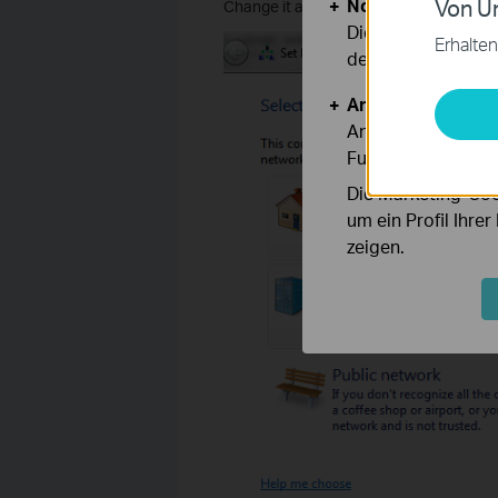
Notwendige Cook
Von Un
Change it as “Home Network”.
Diese Cookies sind
Erhalten
deaktiviert werden
Analyse- und Mar
Analyse-Cookies er
Funktionsweise un
Die Marketing-Coo
um ein Profil Ihre
zeigen.