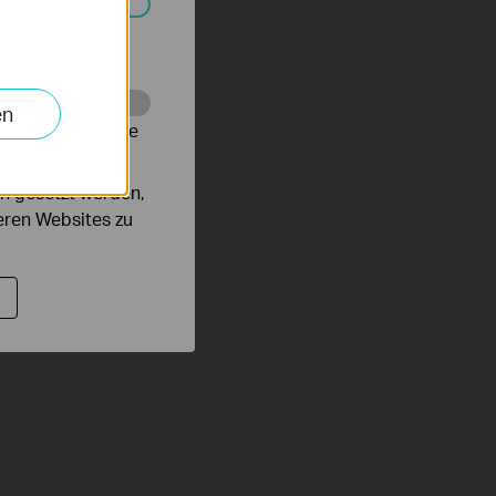
Systemen nicht
en
alysieren, um die
n gesetzt werden,
deren Websites zu