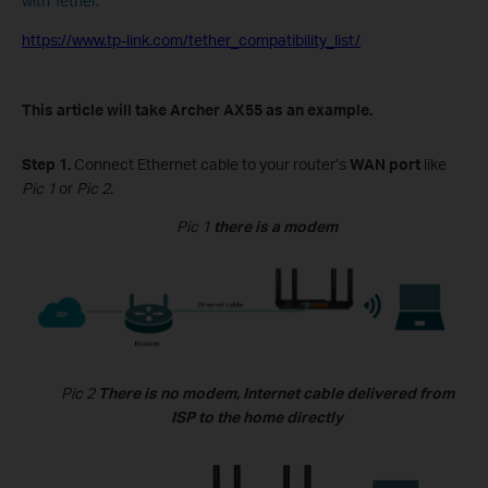
with Tether.
https://www.tp-link.com/tether_compatibility_list/
This article will take Archer AX55 as an example.
Step 1.
Connect
Ethernet
cable
to
your router
’s
WAN port
like
Pic 1
or
Pic 2
.
Pic 1
there is a modem
Pic 2
There is no modem, Internet cable delivered from
ISP to the home directly