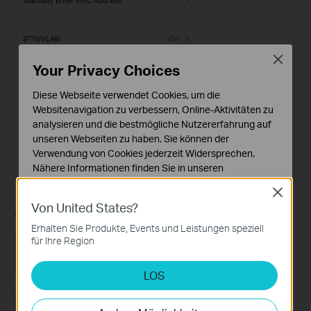
Close
Your Privacy Choices
Diese Webseite verwendet Cookies, um die
Websitenavigation zu verbessern, Online-Aktivitäten zu
analysieren und die bestmögliche Nutzererfahrung auf
unseren Webseiten zu haben. Sie können der
Verwendung von Cookies jederzeit Widersprechen.
Nähere Informationen finden Sie in unseren
Datenschutzhinweisen
.
Close
Von United States?
Notwendige Cookies
Diese Cookies sind zur Funktion der Website
Erhalten Sie Produkte, Events und Leistungen speziell
erforderlich und können in Ihren Systemen nicht
für Ihre Region
deaktiviert werden.
LOS
Analyse- und Marketing-Cookies
Analyse-Cookies ermöglichen es uns, Ihre Aktivitäten
auf unserer Website zu analysieren, um die