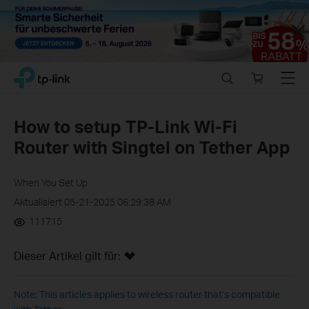
Close
Click
Search
Online
Menu
TP-Link, Reliably Smart
to
store
skip
the
How to setup TP-Link Wi-Fi
navigation
Router with Singtel on Tether App
bar
When You Set Up
Aktualisiert 05-21-2025 06:29:38 AM
111715
Dieser Artikel gilt für:
Note: This articles applies to wireless router that’s compatible