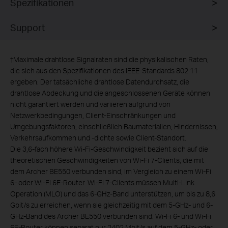
Spezifikationen
Support
†
Maximale drahtlose Signalraten sind die physikalischen Raten,
die sich aus den Spezifikationen des IEEE-Standards 802.11
ergeben. Der tatsächliche drahtlose Datendurchsatz, die
drahtlose Abdeckung und die angeschlossenen Geräte können
nicht garantiert werden und variieren aufgrund von
Netzwerkbedingungen, Client-Einschränkungen und
Umgebungsfaktoren, einschließlich Baumaterialien, Hindernissen,
Verkehrsaufkommen und -dichte sowie Client-Standort.
Die 3,6-fach höhere Wi-Fi-Geschwindigkeit bezieht sich auf die
theoretischen Geschwindigkeiten von Wi-Fi 7-Clients, die mit
dem Archer BE550 verbunden sind, im Vergleich zu einem Wi-Fi
6- oder Wi-Fi 6E-Router. Wi-Fi 7-Clients müssen Multi-Link
Operation (MLO) und das 6-GHz-Band unterstützen, um bis zu 8,6
Gbit/s zu erreichen, wenn sie gleichzeitig mit dem 5-GHz- und 6-
GHz-Band des Archer BE550 verbunden sind. Wi-Fi 6- und Wi-Fi
6E-Router können separat nur 2402 Mbit/s auf dem 5-GHz- oder