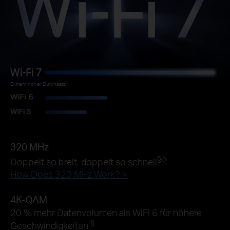
Extrem hoher Durchsatz
320 MHz
§
◇
Doppelt so breit, doppelt so schnell
How Does 320 MHz Work? >
4K-QAM
20 % mehr Datenvolumen als WiFi 6 für höhere
§
Geschwindigkeiten