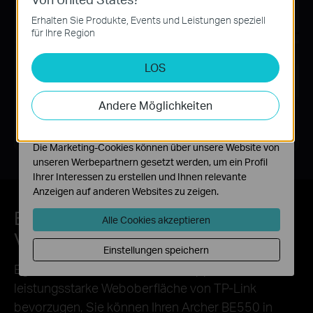
Diese Cookies sind zur Funktion der Website
Erhalten Sie Produkte, Events und Leistungen speziell
erforderlich und können in Ihren Systemen nicht
für Ihre Region
deaktiviert werden.
LOS
Analyse- und Marketing-Cookies
Analyse-Cookies ermöglichen es uns, Ihre Aktivitäten
auf unserer Website zu analysieren, um die
Andere Möglichkeiten
Funktionsweise unserer Website zu verbessern und
anzupassen.
Die Marketing-Cookies können über unsere Website von
unseren Werbepartnern gesetzt werden, um ein Profil
Ihrer Interessen zu erstellen und Ihnen relevante
Anzeigen auf anderen Websites zu zeigen.
Einfache Einrichtung und
Alle Cookies akzeptieren
Verwendung
Einstellungen speichern
Egal, ob Sie die intuitive Tether-App oder die
leistungsstarke Weboberfläche von TP-Link
bevorzugen, Sie können Ihren Archer BE550 in