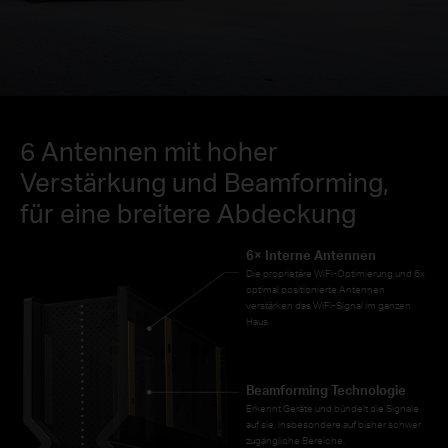
6 Antennen mit hoher
Verstärkung und Beamforming,
für eine breitere Abdeckung
6× Interne Antennen
Die proprietäre WiFi-Optimierung und 6x
optimal positionierte Antennen
verstärken das WiFi-Signal im ganzen
Haus.
Beamforming Technologie
Erkennt Geräte und bündelt die Signale
auf sie, insbesondere auf bisher schwer
zugängliche Bereiche.