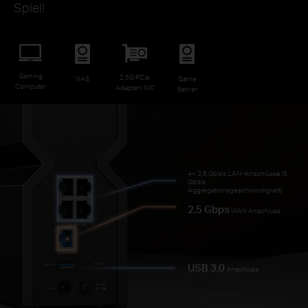
Spiel!
Gaming
2.5G PCIe
NAS
Game
Computer
Adapter/ NIC
Server
4× 2,5 Gbit/s LAN-Anschlüsse (5
Gbit/s
Aggregationsgeschwindigkeit)
2.5 Gbps
WAN Anschluss
USB 3.0
Anschluss