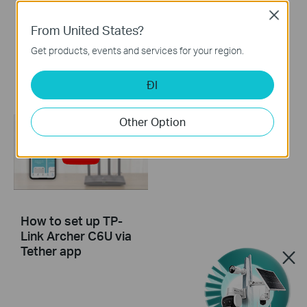
DSL modem and a
Close
TP-Link router
From United States?
Get products, events and services for your region.
If you can’t access the internet using a DSL modem and TP-Link router, this video can help you solve the problem.
More
ĐI
Other Option
How to set up TP-
Link Archer C6U via
Tether app