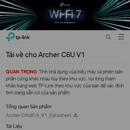
Close
Click
Search
Menu
TP-Link, Reliably Smart
to
skip
the
Tải về cho
Archer C6U
V1
navigation
bar
QUAN TRỌNG
: Tính khả dụng của kiểu máy và phiên bản
phần cứng khác nhau tùy theo khu vực. Vui lòng tham
khảo trang web TP-Link theo khu vực của bạn để xác định
tình trạng sẵn có của sản phẩm.
Tổng quan Sản phẩm
Archer C6U(EU)_V1_Datasheet
Tài Liệu