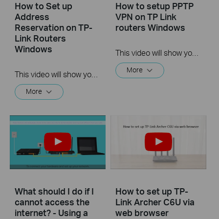
How to Set up
How to setup PPTP
Address
VPN on TP Link
Reservation on TP-
routers Windows
Link Routers
Windows
This video will show you how to set up PPTP VPN on a TP-Link Wi-Fi router. For more information, visit www.tp-link.com/support
More
This video will show you how to set up Address Reservation on TP-Link routers.
More
What should I do if I
How to set up TP-
cannot access the
Link Archer C6U via
internet? - Using a
web browser