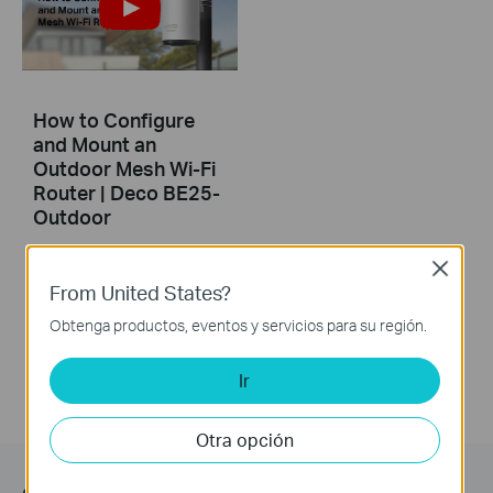
How to Configure
and Mount an
Outdoor Mesh Wi-Fi
Router | Deco BE25-
Outdoor
Close
This video guides you step-by-step to set up an outdoor Mesh Wi-Fi router using Deco BE25-Outdoor as an example. Images may differ from actual products.
From United States?
More
Obtenga productos, eventos y servicios para su región.
Ir
Otra opción