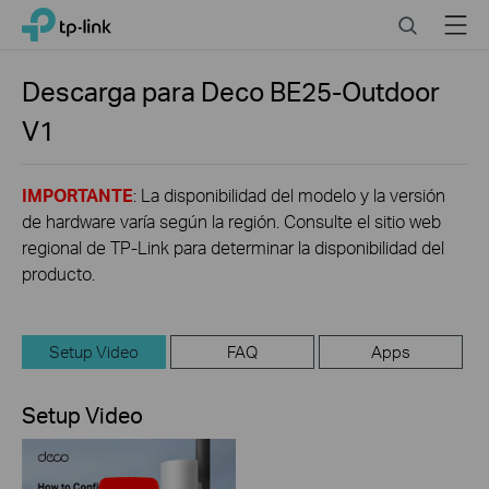
Click
Search
Menu
TP-Link, Reliably Smart
to
skip
the
Descarga para
Deco BE25-Outdoor
navigation
V1
bar
IMPORTANTE
: La disponibilidad del modelo y la versión
de hardware varía según la región. Consulte el sitio web
regional de TP-Link para determinar la disponibilidad del
producto.
Setup Video
FAQ
Apps
Setup Video