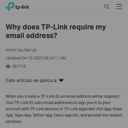
Click
Search
Menu
TP-Link, Reliably Smart
to
skip
the
Why does TP-Link require my
navigation
email address?
bar
When You Set Up
Updated 04-15-2025 06:24:11 AM
281719
Este artículo se aplica a:
When you create a TP-Link ID, an email address will be required.
Your TP-Link ID uses email addresses to sign you in to your
account with TP-Link devices or TP-Link Apps like VIGI App, Kasa
App, Tapo App, Tether App, Deco App etc. and provide the related
services.