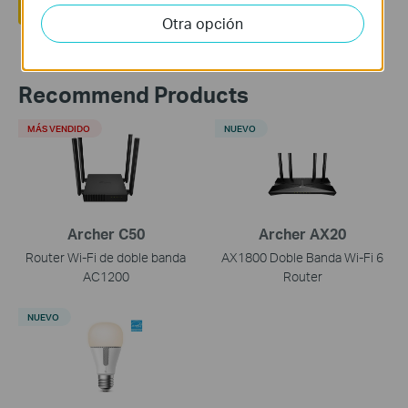
Si
No
Otra opción
Recommend Products
MÁS VENDIDO
NUEVO
Archer C50
Archer AX20
Router Wi-Fi de doble banda
AX1800 Doble Banda Wi-Fi 6
AC1200
Router
NUEVO