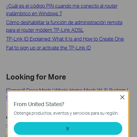
¿Cuál es el código PIN cuando me conecto al router
inalámbrico en Windows 7
Cómo deshabilitar la función de administración remota
para el router módem TP-Link ADSL
TP-Link ID Explained: What It Is and How to Create One
Fail to sign up or activate the TP-Link ID
Looking for More
[General] Deco Mesh | Whole Home Mesh Wi-Fi System |
Wi-Fi Dead-Zone Killer | Seamless Roaming
Close
From United States?
Obtenga productos, eventos y servicios para su región.
¿Es útil esta pregunta frecuente?
Sus comentarios nos ayudan a mejorar este sitio.
Ir