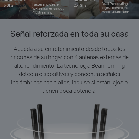
Wall-Penetrating
Faster and clearer
5 GHz
2.4 GHz
signal covers the
Wi-Fi
ensures smooth
whole apartment*
4K streaming
Señal reforzada en toda su casa
Acceda a su entretenimiento desde todos los
rincones de su hogar con 4 antenas externas de
alto rendimiento. La tecnología Beamforming
detecta dispositivos y concentra señales
inalámbricas hacia ellos, incluso si están lejos o
tienen poca potencia.