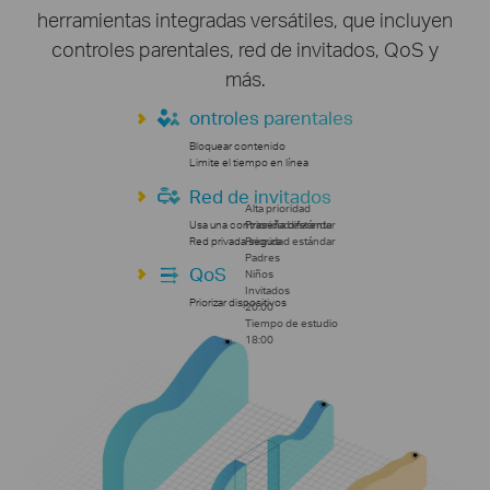
herramientas integradas versátiles, que incluyen
controles parentales, red de invitados, QoS y
más.
ontroles parentales
Bloquear contenido
Limite el tiempo en línea
Red de invitados
Alta prioridad
Usa una contraseña diferente
Prioridad estándar
Red privada segura
Prioridad estándar
Padres
QoS
Niños
Invitados
Priorizar dispositivos
20:00
Tiempo de estudio
18:00