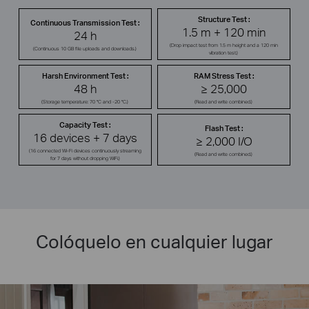
Structure Test :
Continuous Transmission Test :
1.5 m + 120 min
24 h
(Drop impact test from 1.5 m height and a 120 min
(Continuous 10 GB file uploads and downloads.)
vibration test.)
Harsh Environment Test :
RAM Stress Test :
48 h
≥ 25,000
(Storage temperature: 70 °C and -20 °C.)
(Read and write combined.)
Capacity Test :
Flash Test :
16 devices + 7 days
≥ 2,000 I/O
(16 connected Wi-Fi devices continuously streaming
(Read and write combined.)
for 7 days without dropping WiFi.)
Colóquelo en cualquier lugar