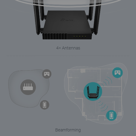
4× Antennas
Beamforming