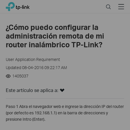
Click
Search
Menu
TP-Link, Reliably Smart
to
skip
the
¿Cómo puedo configurar la
navigation
administración remota de mi
bar
router inalámbrico TP-Link?
User Application Requirement
Updated 08-04-2016 09:22:17 AM
1405037
Este artículo se aplica a:
Paso 1 Abra el navegador web e ingrese la dirección IP del router
(por defecto es 192.168.1.1) en la barra de direcciones y
presione Intro (Enter).