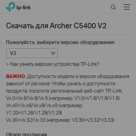
Click
Search
Menu
TP-Link, Reliably Smart
to
skip
the
Скачать для
Archer C5400
V2
navigation
bar
Пожалуйста, выберите версию оборудования:
V2
>
Как узнать версию устройства TP-Link?
ВАЖНО
: Доступность модели и версии оборудования
зависит от региона. Чтобы узнать о доступности
продукта, посетите региональный веб-сайт TP-Link.
Vx.0=Vx.6/Vx.8/Vx.9 (например: V1.0=V1.6/V1.8/V1.9)
Vx.x0=Vx.x6/Vx.x8/Vx.x9 (например:
V1.20=V1.26/V1.28/V1.29)
Vx.30=Vx.32/Vx.33 (например: V3.30=V3.32/V3.33)
Обзор продукции