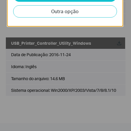
Tamanho do arquivo:
2.53 MB
Outra opção
Sistema operacional: Mac OS 10.9-10.14
USB_Printer_Controller_Utility_Windows
Data de Publicação:
2016-11-24
Idioma:
Inglês
Tamanho do arquivo:
14.6 MB
Sistema operacional: Win2000/XP/2003/Vista/7/8/8.1/10