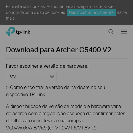
Este site usa cookies. Ao continuar a navegar no site, você
concorda com o uso de cookies.
Não mostrar novamente
Saiba
mais
.
Click
Search
Menu
TP-Link, Reliably Smart
to
skip
the
Download para
Archer C5400
V2
navigation
bar
Favor escolher a versão de hardware.:
V2
>
Como encontrar a versão de hardware no seu
dispositivo TP-Link
A disponibilidade de versão de modelo e hardware varia
de acordo com a região. Não esqueça de confirmar estes
detalhes ao considerar a sua compra.
Vx.0=Vx.6/Vx.8/Vx.9 (eg:V1.0=V1.6/V1.8V1.9)