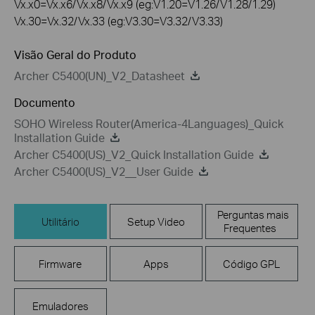
Vx.x0=Vx.x6/Vx.x8/Vx.x9 (eg:V1.20=V1.26/V1.28/1.29)
Vx.30=Vx.32/Vx.33 (eg:V3.30=V3.32/V3.33)
Visão Geral do Produto
Archer C5400(UN)_V2_Datasheet
Documento
SOHO Wireless Router(America-4Languages)_Quick
Installation Guide
Archer C5400(US)_V2_Quick Installation Guide
Archer C5400(US)_V2__User Guide
Perguntas mais
Utilitário
Setup Video
Frequentes
Firmware
Apps
Código GPL
Emuladores