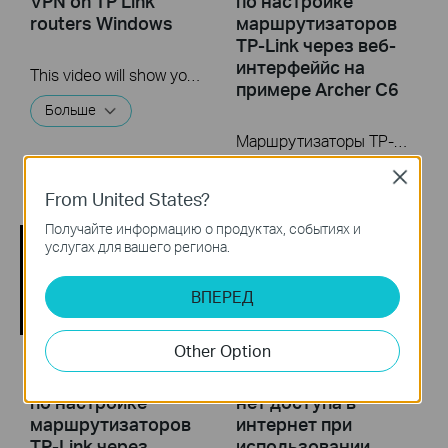
VPN on TP Link
по настройке
routers Windows
маршрутизаторов
TP-Link через веб-
интерфеййс на
This video will show you how to set up PPTP VPN on a TP-Link Wi-Fi router. For more information, visit www.tp-link.com/support
примере Archer C6
Больше
Маршрутизаторы TP-Link - настройка
Больше
Close
From United States?
Получайте информацию о продуктах, событиях и
услугах для вашего региона.
ВПЕРЕД
Other Option
Видеоинструкция
Что делать, если
по настройке
нет доступа в
маршрутизаторов
интернет при
TP-Link через
использовании