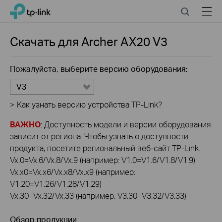
Click
Search
Menu
TP-Link, Reliably Smart
to
skip
the
Скачать для
Archer AX20
V3
navigation
bar
Пожалуйста, выберите версию оборудования:
V3
>
Как узнать версию устройства TP-Link?
ВАЖНО
: Доступность модели и версии оборудования
зависит от региона. Чтобы узнать о доступности
продукта, посетите региональный веб-сайт TP-Link.
Vx.0=Vx.6/Vx.8/Vx.9 (например: V1.0=V1.6/V1.8/V1.9)
Vx.x0=Vx.x6/Vx.x8/Vx.x9 (например:
V1.20=V1.26/V1.28/V1.29)
Vx.30=Vx.32/Vx.33 (например: V3.30=V3.32/V3.33)
Обзор продукции