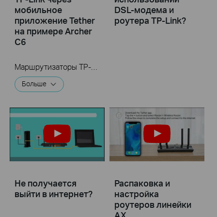
мобильное
DSL-модема и
приложение Tether
роутера TP-Link?
на примере Archer
C6
Маршрутизаторы TP-Link и приложение Tether
Больше
Не получается
Распаковка и
выйти в интернет?
настройка
роутеров линейки
AX