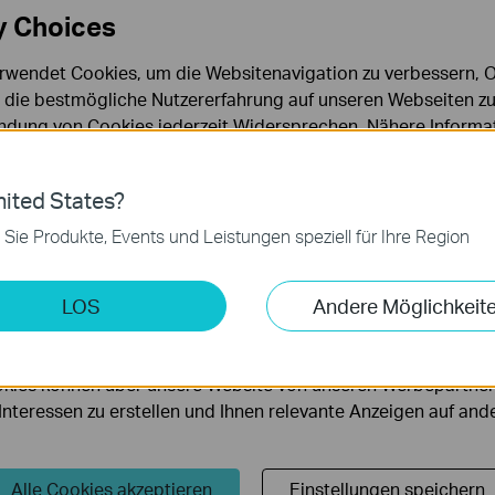
y Choices
rwendet Cookies, um die Websitenavigation zu verbessern, On
d die bestmögliche Nutzererfahrung auf unseren Webseiten zu
dung von Cookies jederzeit Widersprechen. Nähere Informat
chutzhinweisen
.
ies
ited States?
How to Set up TP Link Range
How to 
 zur Funktion der Website erforderlich und können in Ihren 
 Sie Produkte, Events und Leistungen speziell für Ihre Region
Extender RE190 via WPS
Extende
.
Learn how to install and set up the TP-Link WiFi Range Extender RE190 via the WPS button. For more information on TP-Link WiFi Range Extenders, visit: https://bit.ly/2TDJ5WI
keting-Cookies
LOS
Andere Möglichkeit
More
möglichen es uns, Ihre Aktivitäten auf unserer Website zu an
serer Website zu verbessern und anzupassen.
kies können über unsere Website von unseren Werbepartner
r Interessen zu erstellen und Ihnen relevante Anzeigen auf an
Alle Cookies akzeptieren
Einstellungen speichern