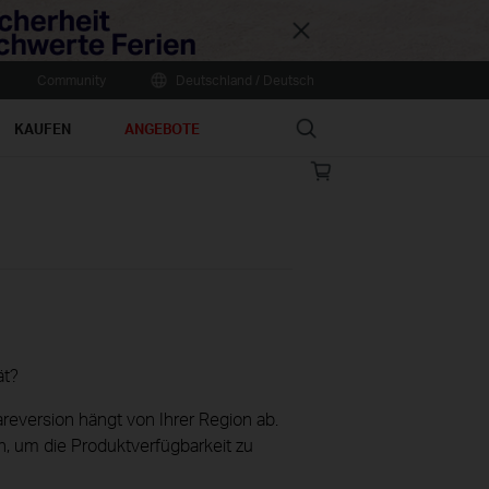
Close
Community
Deutschland / Deutsch
Search
KAUFEN
ANGEBOTE
Online
store
ät?
eversion hängt von Ihrer Region ab.
h, um die Produktverfügbarkeit zu