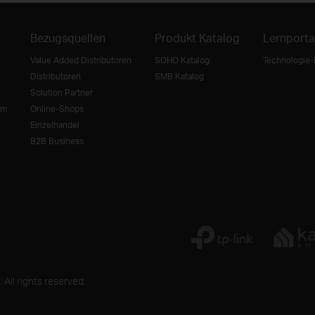
Bezugsquellen
Produkt Katalog
Lernporta
Value Added Distributoren
SOHO Katalog
Technologie-
Distributoren
SMB Katalog
Solution Partner
mm
Online-Shops
Einzelhandel
B2B Business
ll rights reserved.