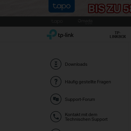
Click
to
TP-Link, Reliably Smart
skip
TP-
LINKBOX
the
navigation
bar
Downloads
Häufig gestellte Fragen
Support-Forum
Kontakt mit dem
Technischen Support