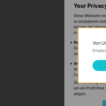
Your Privac
Diese Webseite ve
zu analysieren un
können der Verwen
in unseren
Datens
Notwendige Cook
Von Un
Diese Cookies sind
Erhalten
deaktiviert werden
Analyse- und Mar
Analyse-Cookies er
Funktionsweise un
Die Marketing-Coo
um ein Profil Ihre
zeigen.