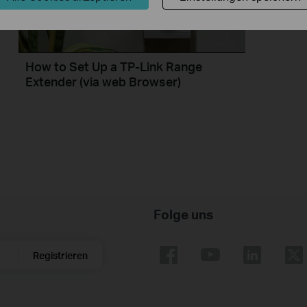
How to Set Up a TP-Link Range
Extender (via web Browser)
Folge uns
Registrieren