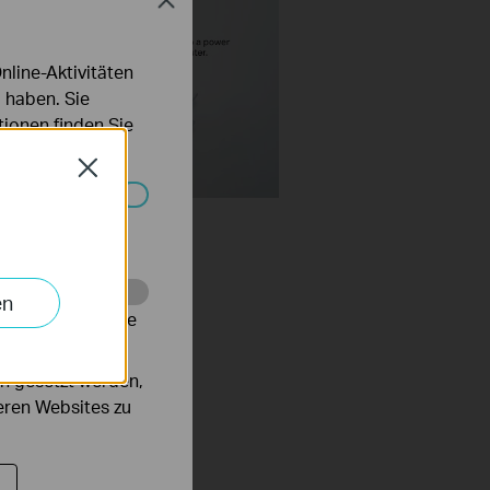
Close
line-Aktivitäten
 haben. Sie
ionen finden Sie
Close
Set Up TP Link Range
Systemen nicht
r via Tether App
en
alysieren, um die
n gesetzt werden,
deren Websites zu