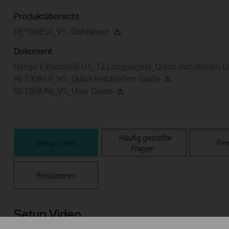
Produktübersicht
RE190(EU)_V5_Datasheet
Dokument
Range Extender(EU1_12 Languages)_Quick Installation G
RE190(EU)_V5_Quick Installation Guide
RE190(UN)_V5_User Guide
Häufig gestellte
Setup Video
Fir
Fragen
Emulatoren
Setup Video