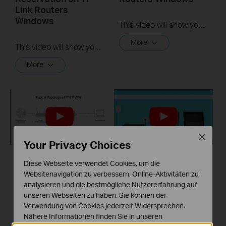
Link Routers
Windows
This video will show you how to set up OpenVPN on a TP-Link Wi-Fi router. For more information, visit www.tp-link.com/support.
More
This video will show you how to set up Address Reservation on TP-Link routers.
More
Close
Your Privacy Choices
Diese Webseite verwendet Cookies, um die
How to setup PPTP
What should I do if I
Websitenavigation zu verbessern, Online-Aktivitäten zu
VPN on TP Link
cannot access the
analysieren und die bestmögliche Nutzererfahrung auf
routers Windows
internet? - Using a
unseren Webseiten zu haben. Sie können der
DSL modem and a
Verwendung von Cookies jederzeit Widersprechen.
TP-Link router
This video will show you how to set up PPTP VPN on a TP-Link Wi-Fi router. For more information, visit www.tp-link.com/support
Nähere Informationen finden Sie in unseren