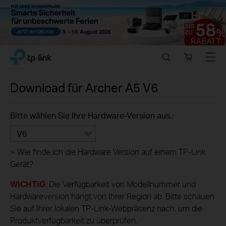
Close
Click
Search
Online
Menu
TP-Link, Reliably Smart
to
store
skip
the
Download für
Archer A5
V6
navigation
bar
Bitte wählen Sie Ihre Hardware-Version aus.:
V6
>
Wie finde ich die Hardware Version auf einem TP-Link
Gerät?
WICHTIG
: Die Verfügbarkeit von Modellnummer und
Hardwareversion hängt von Ihrer Region ab. Bitte schauen
Sie auf Ihrer lokalen TP-Link-Webpräsenz nach, um die
Produktverfügbarkeit zu überprüfen.