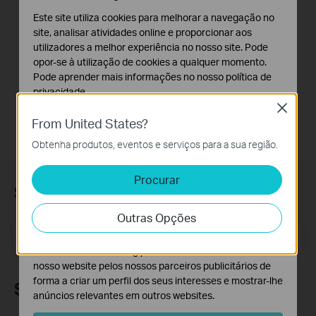
C460 KIT
Este site utiliza cookies para melhorar a navegação no
site, analisar atividades online e proporcionar aos
utilizadores a melhor experiência no nosso site. Pode
This video will show you how to set up and mount your solar-powered security camera kit. Tapo C460 features 4K 8MP resolution for superior clarity with an upgraded image sensor, processor, and lens. Set it up and enjoy!
opor-se à utilização de cookies a qualquer momento.
Mais
Pode aprender mais informações no nosso
política de
privacidade
.
Close
Cookies Básicos
From United States?
Os cookies são necessários para o funcionamento do
Obtenha produtos, eventos e serviços para a sua região.
website e não podem ser desativados nos seus
sistemas.
Procurar
Cookies de Análise e Marketing
Subscrição
Os cookies de analise permite-nos analisar as suas
Outras Opções
atividades no nosso website para melhorar e ajustar a
funcionalidade do nosso website.
Email Address
Inscreva-se
O cookies de marketing podem ser definidos através do
nosso website pelos nossos parceiros publicitários de
forma a criar um perfil dos seus interesses e mostrar-lhe
Siga-nos
anúncios relevantes em outros websites.