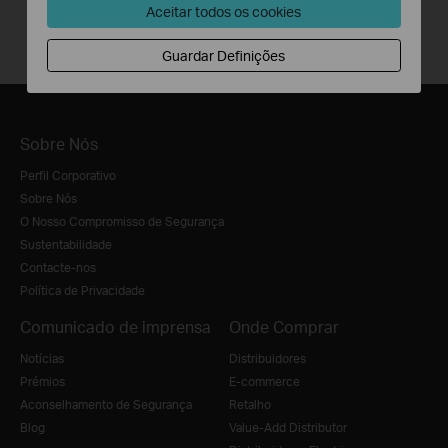
Aceitar todos os cookies
Guardar Definições
Sobre Nós
Perfil Corporativo
Sobre Nós
O Nosso Compromisso de Segurança
Sustentabilidade
Contacte-nos
Política de Privacidade
Comunicado de imprensa
Onde Comprar
Notícias
Distribuidores
Prémios
E-commerce
Aconselhamento de Segurança
Retalho
Blog
Value-Add Distributor