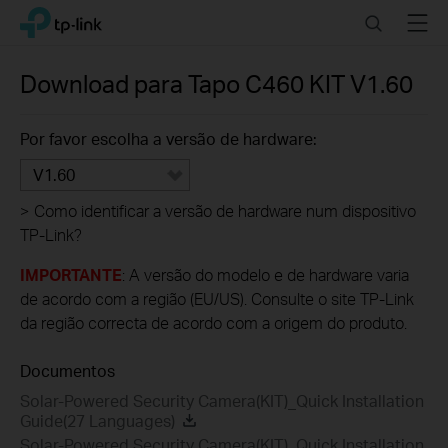
Click
Search
Menu
TP-Link, Reliably Smart
to
skip
the
Download para
Tapo C460 KIT
V1.60
navigation
bar
Por favor escolha a versão de hardware:
V1.60
>
Como identificar a versão de hardware num dispositivo
TP-Link?
IMPORTANTE
: A versão do modelo e de hardware varia
de acordo com a região (EU/US). Consulte o site TP-Link
da região correcta de acordo com a origem do produto.
Documentos
Solar-Powered Security Camera(KIT)_Quick Installation
Guide(27 Languages)
Solar-Powered Security Camera(KIT)_Quick Installation