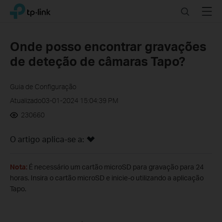
Click
Search
Menu
TP-Link, Reliably Smart
to
skip
the
Onde posso encontrar gravações
navigation
de deteção de câmaras Tapo?
bar
Guia de Configuração
Atualizado03-01-2024 15:04:39 PM
230660
O artigo aplica-se a:
Nota:
É necessário um cartão microSD para gravação para 24
horas. Insira o cartão microSD e inicie-o utilizando a aplicação
Tapo.