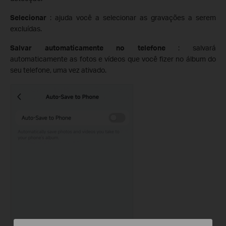
Selecionar
: ajuda você a selecionar as gravações a serem
excluídas.
Salvar automaticamente no telefone
: salvará
automaticamente as fotos e vídeos que você fizer no álbum do
seu telefone, uma vez ativado.