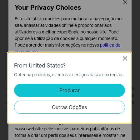
Close
Your Privacy Choices
Este site utiliza cookies para melhorar a navegação no
site, analisar atividades online e proporcionar aos
utilizadores a melhor experiência no nosso site. Pode
opor-se à utilização de cookies a qualquer momento.
Pode aprender mais informações no nosso
política de
privacidade
.
Close
Cookies Básicos
From United States?
Os cookies são necessários para o funcionamento do
Obtenha produtos, eventos e serviços para a sua região.
website e não podem ser desativados nos seus
sistemas.
Nota: Você também pode assistir às gravações de detecção de
Procurar
Cookies de Análise e Marketing
nuvem no aplicativo Tapo>
guia Câmeras
>
Centro de
Os cookies de analise permite-nos analisar as suas
Atividades
, o Centro de Atividades mostrará todas as
Outras Opções
atividades no nosso website para melhorar e ajustar a
gravações de detecção de suas câmeras.
funcionalidade do nosso website.
O cookies de marketing podem ser definidos através do
nosso website pelos nossos parceiros publicitários de
forma a criar um perfil dos seus interesses e mostrar-lhe