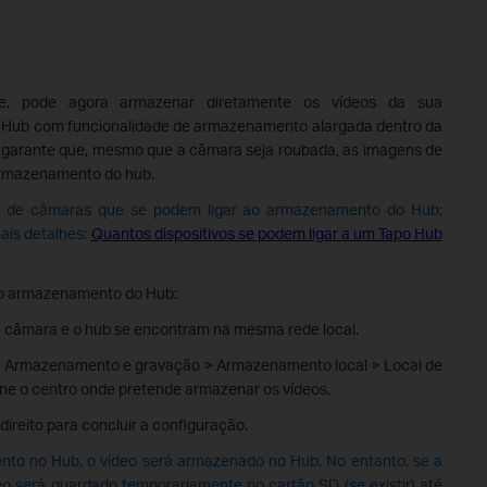
e, pode agora armazenar diretamente os vídeos da sua
Hub com funcionalidade de armazenamento alargada dentro da
e garante que, mesmo que a câmara seja roubada, as imagens de
 armazenamento do hub.
ro de câmaras que se podem ligar ao armazenamento do Hub;
ais detalhes:
Quantos dispositivos se podem ligar a um Tapo Hub
 o armazenamento do Hub:
o à câmara e o hub se encontram na mesma rede local.
o > Armazenamento e gravação > Armazenamento local > Local de
ne o centro onde pretende armazenar os vídeos.
ireito para concluir a configuração.
to no Hub, o vídeo será armazenado no Hub. No entanto, se a
deo será guardado temporariamente no cartão SD (se existir) até