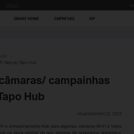
Su
SMART HOME
EMPRESAS
ISP
ação
Fi Tapo ao Tapo Hub
 câmaras/ campainhas
 Tapo Hub
AtualizadoAbril 22, 2025
-Fi e armazenamento Hub para algumas câmaras Wi-Fi e Vídeo
u hub na peça central do seu sistema de segurança doméstica.