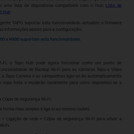
er uma lista de dispositivos compatíveis com o Hub:
Lista de
t Hub
gente TAPO suportar esta funcionalidade, actualize o firmware
 as informações abaixo para a configuração.
00 e H500 suportam esta funcionalidade.
i-Fi, o Tapo Hub pode agora funcionar como um ponto de
 funcionalidade de Backup Wi-Fi para as câmaras Tapo e Vídeo
da, a Tapo Camera e as campainhas ligar-se-ão automaticamente
al mais forte e mudarão facilmente para outro dispositivo se a
 Cópia de segurança Wi-Fi:
a forma mais simples é ligá-lo ao mesmo router).
o > Ligação de rede > Cópia de segurança Wi-Fi para ativar a
i-Fi.