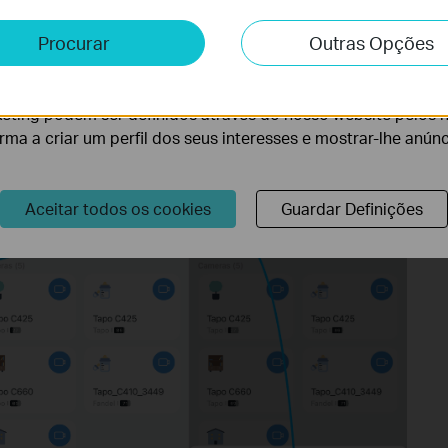
e e Marketing
Procurar
Outras Opções
 ligados, pode configurar a cópia de segurança Wi-Fi e o
lise permite-nos analisar as suas atividades no nosso websi
al. Pode não só configurar um novo dispositivo como também
lidade do nosso website.
eting podem ser definidos através do nosso website pelos 
ub estão ligados à mesma rede local.
orma a criar um perfil dos seus interesses e mostrar-lhe anún
s e, em seguida, toque no ícone "+" no canto superior direito e
".
Aceitar todos os cookies
Guardar Definições