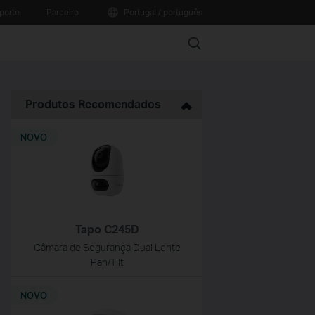
porte
Parceiro
Portugal / português
Search
Produtos Recomendados
NOVO
Tapo C245D
Câmara de Segurança Dual Lente
Pan/Tilt
NOVO