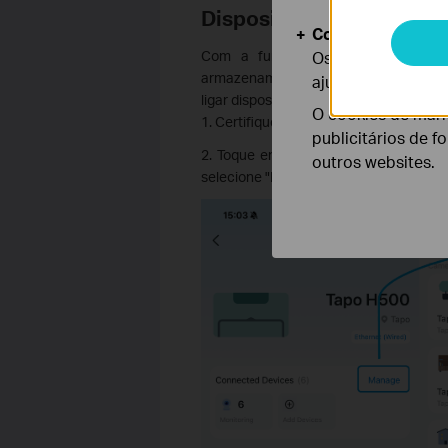
Dispositivos Ligados
Cookies de Anális
Com a funcionalidade Dispositivos
Os cookies de ana
armazenamento do hub num único loc
ajustar a funciona
ligar dispositivos Wi-Fi existentes.
O cookies de mark
1. Certifique-se de que a câmara e o H
publicitários de f
2. Toque em Hub > Dispositivos ligado
outros websites.
selecione "Ligar dispositivos existentes