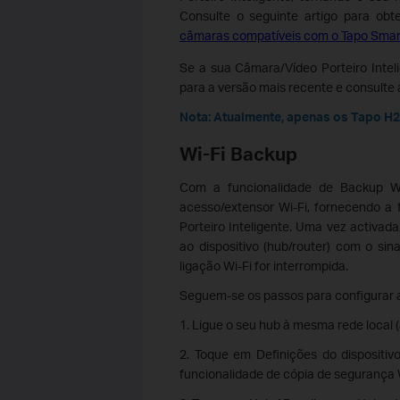
Consulte o seguinte artigo para obt
câmaras compatíveis com o Tapo Smar
Se a sua Câmara/Vídeo Porteiro Inteli
para a versão mais recente e consulte
Nota: Atualmente, apenas os Tapo H2
Wi-Fi Backup
Com a funcionalidade de Backup W
acesso/extensor Wi-Fi, fornecendo a
Porteiro Inteligente. Uma vez activa
ao dispositivo (hub/router) com o sin
ligação Wi-Fi for interrompida.
Seguem-se os passos para configurar a
1. Ligue o seu hub à mesma rede local (
2. Toque em Definições do dispositiv
funcionalidade de cópia de segurança W