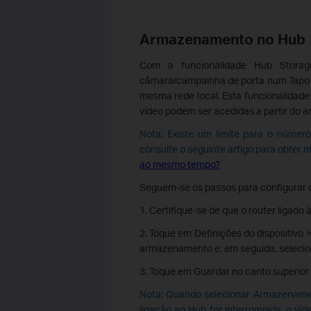
Armazenamento no Hub
Com a funcionalidade Hub Storag
câmara/campainha de porta num Tapo 
mesma rede local. Esta funcionalidad
vídeo podem ser acedidas a partir do
Nota: Existe um limite para o núme
consulte o seguinte artigo para obter m
ao mesmo tempo?
Seguem-se os passos para configurar
1. Certifique-se de que o router ligad
2. Toque em Definições do dispositiv
armazenamento e, em seguida, selecio
3. Toque em Guardar no canto superior d
Nota: Quando selecionar Armazenamen
ligação ao Hub for interrompida, o ví