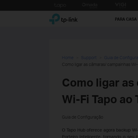
Click
to
TP-Link, Reliably Smart
skip
PARA CASA
the
navigation
bar
Home
Support
Guia de Configur
Como ligar as câmaras/ campainhas Wi-
Como ligar as
Wi-Fi Tapo ao
Guia de Configuração
O Tapo Hub oferece agora backup Wi
Porteiro Inteligente, tornando o se