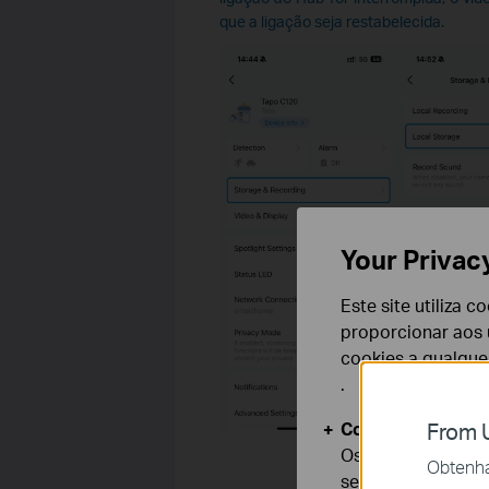
que a ligação seja restabelecida
.
Your Privac
Este site utiliza 
proporcionar aos u
cookies a qualqu
.
Cookies Básicos
From U
Os cookies são ne
Obtenha 
seus sistemas.