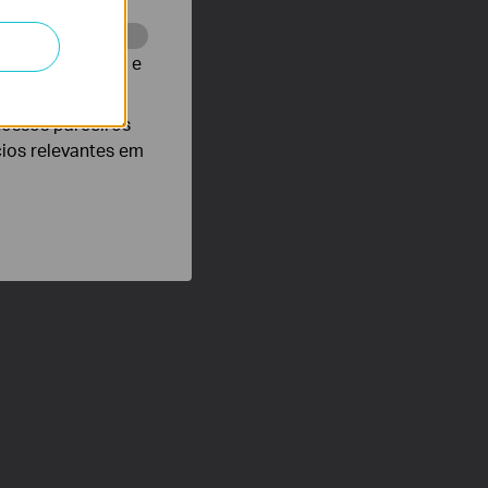
te para melhorar e
nossos parceiros
cios relevantes em