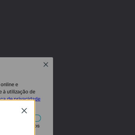
Close
 online e
 à utilização de
tica de privacidade
Close
r desativados nos