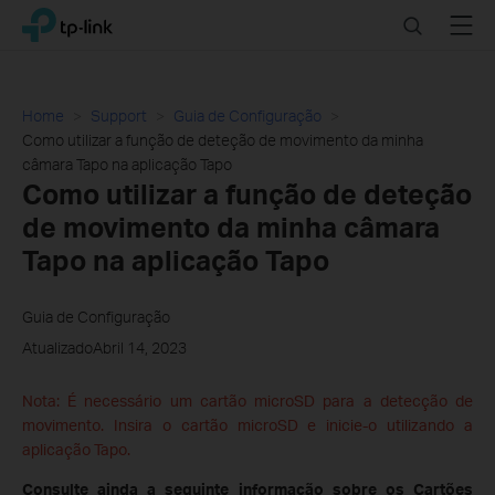
Click
Search
Menu
TP-Link, Reliably Smart
to
skip
the
navigation
Home
Support
Guia de Configuração
bar
Como utilizar a função de deteção de movimento da minha
câmara Tapo na aplicação Tapo
Como utilizar a função de deteção
de movimento da minha câmara
Tapo na aplicação Tapo
Guia de Configuração
AtualizadoAbril 14, 2023
Nota: É necessário um cartão microSD para a detecção de
movimento. Insira o cartão microSD e inicie-o utilizando a
aplicação Tapo.
Consulte ainda a seguinte informação sobre os Cartões