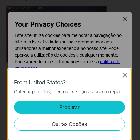
Close
Your Privacy Choices
Este site utiliza cookies para melhorar a navegação no
site, analisar atividades online e proporcionar aos
utilizadores a melhor experiência no nosso site. Pode
opor-se à utilização de cookies a qualquer momento.
Pode aprender mais informações no nosso
política de
privacidade
.
Close
Cookies Básicos
From United States?
Os cookies são necessários para o funcionamento do
Obtenha produtos, eventos e serviços para a sua região.
website e não podem ser desativados nos seus
sistemas.
Procurar
Cookies de Análise e Marketing
Os cookies de analise permite-nos analisar as suas
Outras Opções
atividades no nosso website para melhorar e ajustar a
funcionalidade do nosso website.
O cookies de marketing podem ser definidos através do