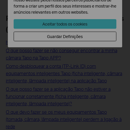
forma a criar um perfil dos seus interesses e mostrar-lhe
anúncios relevantes em outros websites.
Perguntas Frequentes Relacionadas
Aceitar todos os cookies
(FAQ's)
Guardar Definições
How to Update Kasa Device Firmware via the Kasa App
O que posso fazer se não conseguir encontrar a minha
câmara Tapo na Tapo APP?
Como desbloquear a conta (TP-Link ID) com
equipamentos inteligentes Tapo (ficha inteligente, câmara
inteligente, lâmpada inteligente) na aplicação Tapo
O que posso fazer se a aplicação Tapo não estiver a
funcionar corretamente (ficha inteligente, câmara
inteligente, lâmpada inteligente)?
O que devo fazer se os meus equipamentos Tapo
(tomada, câmara, lâmpada inteligente) perdem a ligação à
rede