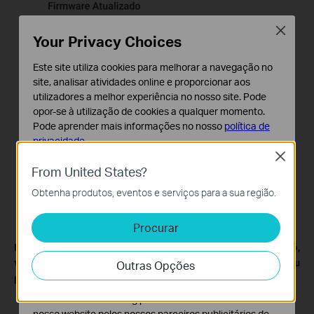
Close
Your Privacy Choices
Este site utiliza cookies para melhorar a navegação no
site, analisar atividades online e proporcionar aos
utilizadores a melhor experiência no nosso site. Pode
opor-se à utilização de cookies a qualquer momento.
Pode aprender mais informações no nosso
política de
privacidade
.
Close
Cookies Básicos
From United States?
Os cookies são necessários para o funcionamento do
Obtenha produtos, eventos e serviços para a sua região.
website e não podem ser desativados nos seus
sistemas.
Procurar
Cookies de Análise e Marketing
Para saber mais detalhes de cada função e configuração,
Os cookies de analise permite-nos analisar as suas
visite o
Support Center
para descarregar o manual do seu
Outras Opções
atividades no nosso website para melhorar e ajustar a
produto
.
funcionalidade do nosso website.
O cookies de marketing podem ser definidos através do
nosso website pelos nossos parceiros publicitários de