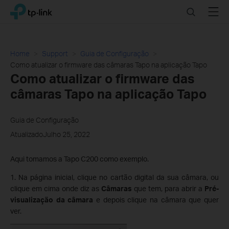
Click
Search
Menu
TP-Link, Reliably Smart
to
skip
the
navigation
Home
Support
Guia de Configuração
bar
Como atualizar o firmware das câmaras Tapo na aplicação Tapo
Como atualizar o firmware das
câmaras Tapo na aplicação Tapo
Guia de Configuração
AtualizadoJulho 25, 2022
Aqui tomamos a Tapo C200 como exemplo.
1. Na página inicial, clique no cartão digital da sua câmara, ou
clique em cima onde diz as
Câmaras
que tem, para abrir a
Pré-
visualização da câmara
e depois clique na câmara que quer
ver.