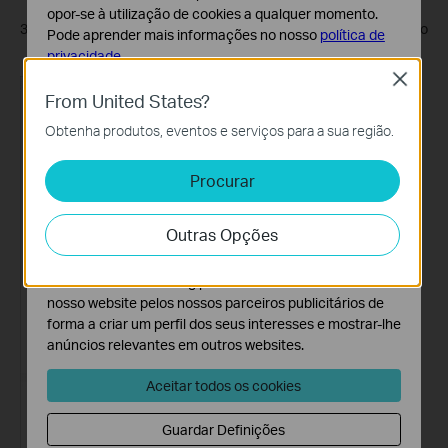
opor-se à utilização de cookies a qualquer momento.
3. Toque em
REMOVER
no fundo e o equipamento será removido
Pode aprender mais informações no nosso
política de
da sua conta TP-Link.
privacidade
.
Close
Cookies Básicos
From United States?
Os cookies são necessários para o funcionamento do
Obtenha produtos, eventos e serviços para a sua região.
website e não podem ser desativados nos seus
sistemas.
Procurar
Cookies de Análise e Marketing
Os cookies de analise permite-nos analisar as suas
Outras Opções
atividades no nosso website para melhorar e ajustar a
funcionalidade do nosso website.
O cookies de marketing podem ser definidos através do
nosso website pelos nossos parceiros publicitários de
forma a criar um perfil dos seus interesses e mostrar-lhe
anúncios relevantes em outros websites.
Aceitar todos os cookies
Guardar Definições