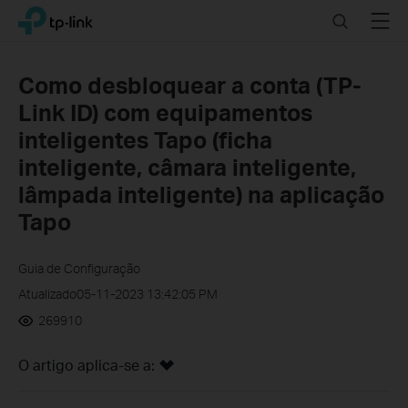
Click
Search
Menu
TP-Link, Reliably Smart
to
skip
the
Como desbloquear a conta (TP-
navigation
Link ID) com equipamentos
bar
inteligentes Tapo (ficha
inteligente, câmara inteligente,
lâmpada inteligente) na aplicação
Tapo
Guia de Configuração
Atualizado05-11-2023 13:42:05 PM
269910
O artigo aplica-se a: