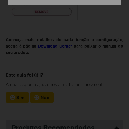
Conheça mais detalhes de cada função e configuração,
aceda à página
Download Center
para baixar o manual do
seu produto
Este guia foi útil?
A sua resposta ajuda-nos a melhorar o nosso site.
Sim
Não
Produtos Recomendados