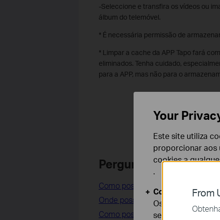
-Seleccione e transfira os vídeos ou im
álbum do telemóvel.
* É necessária permissão de armazena
* Limpar a cache da APP Tapo fará com 
eliminados. Tenha cuidado, especialme
para a APP, mas não para o armazenam
Your Privac
Este site utiliza 
proporcionar aos u
cookies a qualqu
Perguntas Frequentes
.
Como posso ver as gravações de 2
Cookies Básicos
From U
Onde posso encontrar gravações 
Os cookies são ne
Obtenha 
Como posso ver no computador as
seus sistemas.