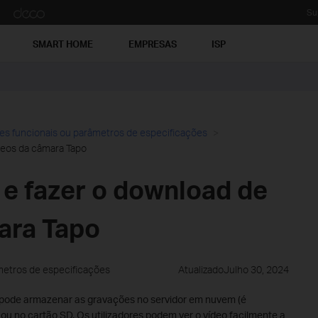
Su
SMART HOME
EMPRESAS
ISP
es funcionais ou parâmetros de especificações
deos da câmara Tapo
e fazer o download de
ara Tapo
metros de especificações
AtualizadoJulho 30, 2024
ode armazenar as gravações no servidor em nuvem (é
u no cartão SD. Os utilizadores podem ver o vídeo facilmente a