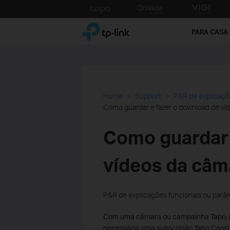
Click
to
TP-Link, Reliably Smart
skip
PARA CASA
the
navigation
bar
Home
Support
P&R de explicaçõ
Como guardar e fazer o download de ví
Como guardar 
vídeos da câm
P&R de explicações funcionais ou parâ
Com uma câmara ou campainha Tapo, p
necessária uma subscrição Tapo Care) o