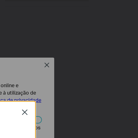
Close
 online e
 à utilização de
tica de privacidade
Close
r desativados nos