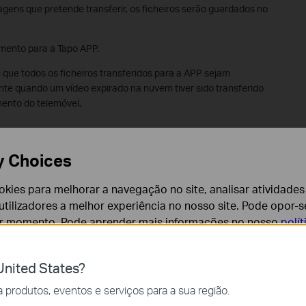
agens que pretende transferir, os ficheiros serão guardados no
mento para a Tapo APP.
que todos os ficheiros transferidos para a APP sejam
nte quando um vídeo expirado na nuvem tiver sido transferido
ento do telemóvel.
y Choices
cookies para melhorar a navegação no site, analisar atividades
tilizadores a melhor experiência no nosso site. Pode opor-se
er momento. Pode aprender mais informações no nosso
polí
 Relacionadas (FAQ's)
4 horas das câmaras Tapo na aplicação Tapo?
nited States?
de deteção de câmaras Tapo?
cessários para o funcionamento do website e não podem se
produtos, eventos e serviços para a sua região.
 gravações de vídeo do cartão nas câmaras TAPO?