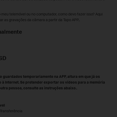
no meu telemóvel ou no computador, como devo fazer isso? Aqui
r as gravações da câmara a partir da Tapo APP..
ualmente
 SD
o guardados temporariamente na APP, altura em que já os
 à Internet. Se pretender exportar os vídeos para a memória
outra pessoa, consulte as instruções abaixo.
.
vel
 Transferência