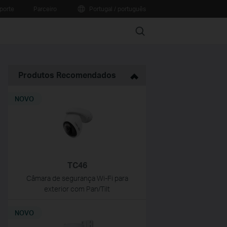
porte
Parceiro
Portugal / português
Search
Produtos Recomendados
NOVO
TC46
Câmara de segurança Wi-Fi para
exterior com Pan/Tilt
NOVO