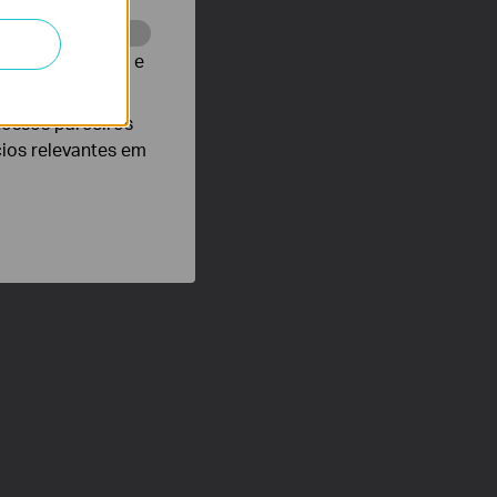
te para melhorar e
nossos parceiros
cios relevantes em