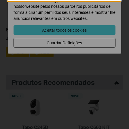
O cookies de marketing podem ser definidos através do
nosso website pelos nossos parceiros publicitários de
forma a criar um perfil dos seus interesses e mostrar-lhe
anúncios relevantes em outros websites.
Este guia foi útil?
Aceitar todos os cookies
A sua resposta ajuda-nos a melhorar o nosso site.
Guardar Definições
Sim
Não
Produtos Recomendados
NOVO
NOVO
Tapo C245D
Tapo C660 KIT