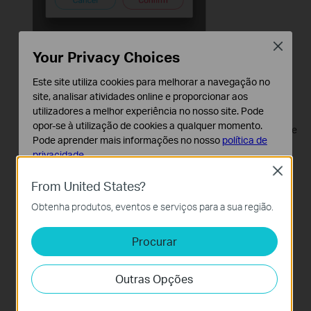
Close
Your Privacy Choices
Este site utiliza cookies para melhorar a navegação no
site, analisar atividades online e proporcionar aos
utilizadores a melhor experiência no nosso site. Pode
opor-se à utilização de cookies a qualquer momento.
Pode ir à página Tapo Care para reconfirmar o número de
Pode aprender mais informações no nosso
política de
câmaras aplicadas ao plano Tapo Care.
privacidade
.
Close
Cookies Básicos
From United States?
Os cookies são necessários para o funcionamento do
Obtenha produtos, eventos e serviços para a sua região.
website e não podem ser desativados nos seus
sistemas.
Procurar
Cookies de Análise e Marketing
Os cookies de analise permite-nos analisar as suas
Outras Opções
atividades no nosso website para melhorar e ajustar a
funcionalidade do nosso website.
Mais Informações em:
Perguntas Gerais sobre o Tapo Care