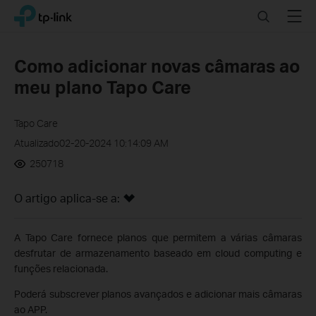
Click
Search
Menu
TP-Link, Reliably Smart
to
skip
the
Como adicionar novas câmaras ao
navigation
meu plano Tapo Care
bar
Tapo Care
Atualizado02-20-2024 10:14:09 AM
250718
O artigo aplica-se a:
A Tapo Care fornece planos que permitem a várias câmaras
desfrutar de armazenamento baseado em cloud computing e
funções relacionada.
Poderá subscrever planos avançados e adicionar mais câmaras
ao APP.