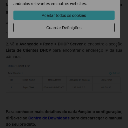
anúncios relevantes em outros websites.
Método 2: Através da página web de configuração do
seu router
Aceitar todos os cookies
Aqui utlizamos o router TP-Link Archer C7 como exemplo.
Guardar Definições
1. Entre na página de configuração do seu router principal.
2. Vá a
Avançado > Rede > DHCP Server
e encontre a secção
Lista de Clientes DHCP
para encontrar o endereço IP da sua
câmara.
Para conhecer mais detalhes de cada função e configuração,
dirija-se ao
Centro de Downloads
para descarregar o manual
do seu produto.