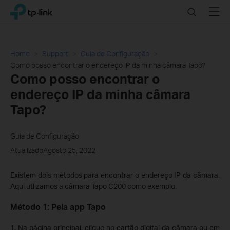
Click
Search
Menu
TP-Link, Reliably Smart
to
skip
the
navigation
Home
Support
Guia de Configuração
bar
Como posso encontrar o endereço IP da minha câmara Tapo?
Como posso encontrar o
endereço IP da minha câmara
Tapo?
Guia de Configuração
AtualizadoAgosto 25, 2022
Existem dois métodos para encontrar o endereço IP da câmara.
Aqui utlizamos a câmara Tapo C200 como exemplo.
Método 1: Pela app Tapo
1. Na página principal, clique no cartão digital da câmara ou em