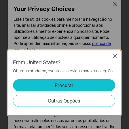
Close
Your Privacy Choices
Este site utiliza cookies para melhorar a navegação no
site, analisar atividades online e proporcionar aos
utilizadores a melhor experiência no nosso site. Pode
opor-se à utilização de cookies a qualquer momento.
Pode aprender mais informações no nosso
política de
privacidade
.
Close
Cookies Básicos
From United States?
Os cookies são necessários para o funcionamento do
Obtenha produtos, eventos e serviços para a sua região.
website e não podem ser desativados nos seus
sistemas.
Procurar
Cookies de Análise e Marketing
Os cookies de analise permite-nos analisar as suas
Outras Opções
atividades no nosso website para melhorar e ajustar a
funcionalidade do nosso website.
O cookies de marketing podem ser definidos através do
nosso website pelos nossos parceiros publicitários de
forma a criar um perfil dos seus interesses e mostrar-lhe