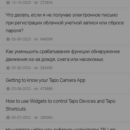
12-15-2023
272934
views
Что делать, если я не получаю электронное письмо
при регистрации облачной учетной записи или сбросе
пароля?
03-30-2023
646306
views
Как уменьшить срабатывания функции обнаружение
движения из-за дождя, снега или насекомых
03-30-2022
292400
views
Getting to know your Tapo Camera App
03-09-2022
473688
views
How to use Widgets to control Tapo Devices and Tapo
Shortcuts
03-07-2022
200064
views
Не удаётся найти или добавить устройство TP‑Link