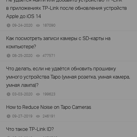
в приложениях TP‑Link после обновления устройств
Apple до iOS 14
09-24-2020
187090
views
Как посмотреть записи камеры с SD‑карты на
компьютере?
08-25-2020
477571
views
Что делать, если не удаётся обновить прошивку
умного устройства Tapo (умная розетка, умная камера,
умная лампа)?
03-03-2020
199623
views
How to Reduce Noise on Tapo Cameras
09-27-2019
246191
views
Что такое TP-Link ID?