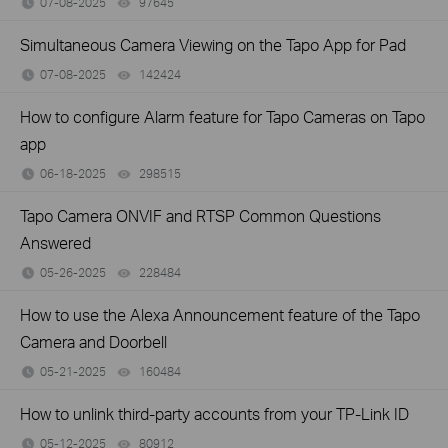
07-08-2025
97645
views
Simultaneous Camera Viewing on the Tapo App for Pad
07-08-2025
142424
views
How to configure Alarm feature for Tapo Cameras on Tapo
app
06-18-2025
298515
views
Tapo Camera ONVIF and RTSP Common Questions
Answered
05-26-2025
228484
views
How to use the Alexa Announcement feature of the Tapo
Camera and Doorbell
05-21-2025
160484
views
How to unlink third-party accounts from your TP-Link ID
05-12-2025
80912
views