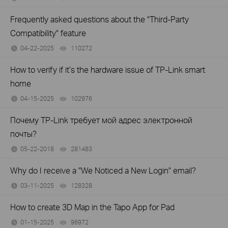
Frequently asked questions about the "Third-Party
Compatibility" feature
04-22-2025
110272
views
How to verify if it’s the hardware issue of TP-Link smart
home
04-15-2025
102976
views
Почему TP-Link требует мой адрес электронной
почты?
05-22-2018
281483
views
Why do I receive a "We Noticed a New Login" email?
03-11-2025
128328
views
How to create 3D Map in the Tapo App for Pad
01-15-2025
96972
views