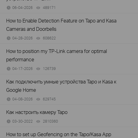
06-04-2026
489171
views
How to Enable Detection Feature on Tapo and Kasa
Cameras and Doorbells
04-28-2026
608622
views
How to position my TP-Link camera for optimal
performance
04-17-2026
126739
views
Как подключить умные устройства Tapo и Kasa к
Google Home
04-08-2026
629745
views
Как настроить камеру Tapo
03-30-2022
2810360
views
How to set up Geofencing on the Tapo/Kasa App