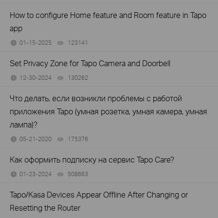
How to configure Home feature and Room feature in Tapo
app
01-15-2025
123141
views
Set Privacy Zone for Tapo Camera and Doorbell
12-30-2024
130262
views
Что делать, если возникли проблемы с работой
приложения Tapo (умная розетка, умная камера, умная
лампа)?
05-21-2020
175376
views
Как оформить подписку на сервис Tapo Care?
01-23-2024
508663
views
Tapo/Kasa Devices Appear Offline After Changing or
Resetting the Router