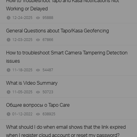
How to Troubleshoot Tapo and Kasa Notifications Not
Working or Delayed
12-24-2025
95888
views
General Questions about Tapo/Kasa Geofencing
12-03-2025
67866
views
How to troubleshoot Smart Camera Tampering Detection
issues
11-18-2025
54487
views
What is Video Summary
11-05-2025
50723
views
Общие вопросы о Tapo Care
01-12-2022
638925
views
What should I do when email shows that the link expired
when I register cloud account or reset my password?