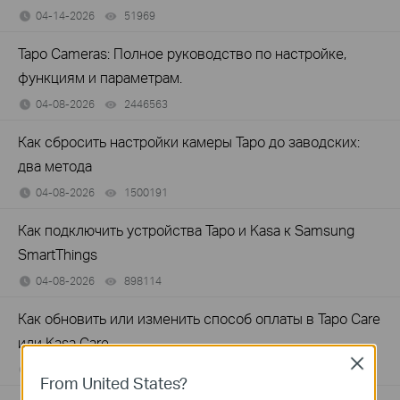
04-14-2026
51969
views
Tapo Cameras: Полное руководство по настройке,
функциям и параметрам.
04-08-2026
2446563
views
Как сбросить настройки камеры Tapo до заводских:
два метода
04-08-2026
1500191
views
Как подключить устройства Tapo и Kasa к Samsung
SmartThings
04-08-2026
898114
views
Как обновить или изменить способ оплаты в Tapo Care
или Kasa Care
Close
04-08-2026
45588
views
From United States?