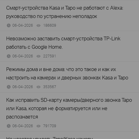
Смарт-устройства Kasa и Tapo не работают с Alexa:
руководство по устранению неполадок
06-04-2026
186609
views
Невозможно заставить смарт-устройства TP-Link
работать с Google Home.
06-04-2026
227591
views
Режимы дома и вне дома: что это такое и как их
настроить на камерах и дверных звонках Kasa и Tapo
06-04-2026
353567
views
Как исправить SD-карту камеры/дверного звонка Tapo
или Kasa, которая не форматируется или не
распознается
06-04-2026
791709
views
Не удается увидеть Tapo/Kasa камеру