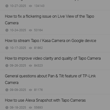
10-27-2025
134143
views
How to fix a flickering issue on Live View of the Tapo
Camera
10-24-2025
53164
views
How to stream Tapo / Kasa Camera on Google device
10-17-2025
81862
views
How to improve video clarity and quality of Tapo Camera
09-26-2025
84323
views
General questions about Pan & Tilt feature of TP-Link
Camera
09-09-2025
81176
views
How to use Alexa Snapshot with Tapo Cameras
08-18-2025
55693
views