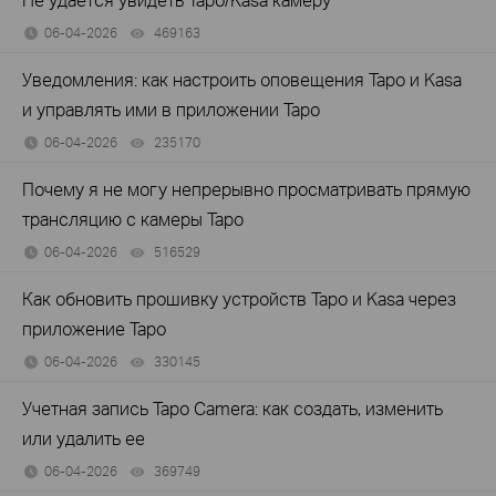
06-04-2026
469163
views
Уведомления: как настроить оповещения Tapo и Kasa
и управлять ими в приложении Tapo
06-04-2026
235170
views
Почему я не могу непрерывно просматривать прямую
трансляцию с камеры Tapo
06-04-2026
516529
views
Как обновить прошивку устройств Tapo и Kasa через
приложение Tapo
06-04-2026
330145
views
Учетная запись Tapo Camera: как создать, изменить
или удалить ее
06-04-2026
369749
views