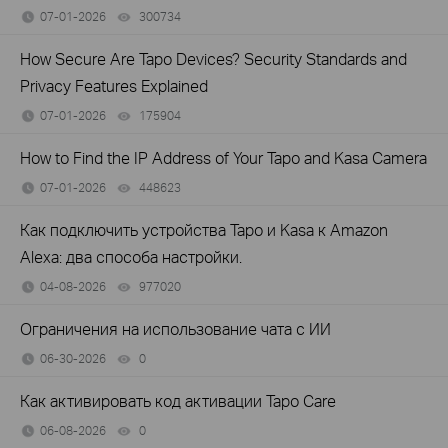
07-01-2026
300734
views
How Secure Are Tapo Devices? Security Standards and
Privacy Features Explained
07-01-2026
175904
views
How to Find the IP Address of Your Tapo and Kasa Camera
07-01-2026
448623
views
Как подключить устройства Tapo и Kasa к Amazon
Alexa: два способа настройки.
04-08-2026
977020
views
Ограничения на использование чата с ИИ
06-30-2026
0
views
Как активировать код активации Tapo Care
06-08-2026
0
views