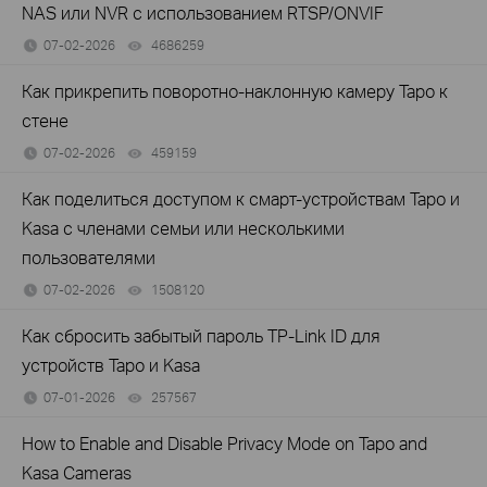
NAS или NVR с использованием RTSP/ONVIF
07-02-2026
4686259
views
Как прикрепить поворотно-наклонную камеру Tapo к
стене
07-02-2026
459159
views
Как поделиться доступом к смарт-устройствам Tapo и
Kasa с членами семьи или несколькими
пользователями
07-02-2026
1508120
views
Как сбросить забытый пароль TP-Link ID для
устройств Tapo и Kasa
07-01-2026
257567
views
How to Enable and Disable Privacy Mode on Tapo and
Kasa Cameras