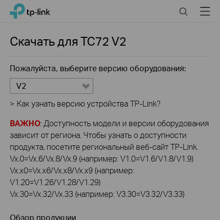
Click
Search
Menu
TP-Link, Reliably Smart
to
skip
the
Скачать для
TC72
V2
navigation
bar
Пожалуйста, выберите версию оборудования:
V2
>
Как узнать версию устройства TP-Link?
ВАЖНО
: Доступность модели и версии оборудования
зависит от региона. Чтобы узнать о доступности
продукта, посетите региональный веб-сайт TP-Link.
Vx.0=Vx.6/Vx.8/Vx.9 (например: V1.0=V1.6/V1.8/V1.9)
Vx.x0=Vx.x6/Vx.x8/Vx.x9 (например:
V1.20=V1.26/V1.28/V1.29)
Vx.30=Vx.32/Vx.33 (например: V3.30=V3.32/V3.33)
Обзор продукции