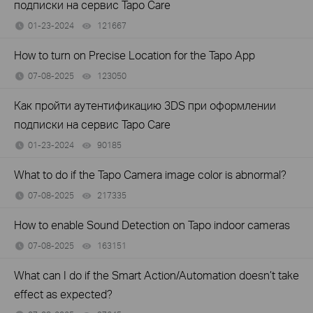
подписки на сервис Tapo Care
01-23-2024
121667
views
How to turn on Precise Location for the Tapo App
07-08-2025
123050
views
Как пройти аутентификацию 3DS при оформлении
подписки на сервис Tapo Care
01-23-2024
90185
views
What to do if the Tapo Camera image color is abnormal?
07-08-2025
217335
views
How to enable Sound Detection on Tapo indoor cameras
07-08-2025
163151
views
What can I do if the Smart Action/Automation doesn’t take
effect as expected?