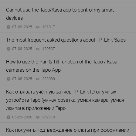
Cannot use the Tapo/Kasa app to control my smart
devices
07-09-2025
191817
views
The most frequent asked questions about TP-Link Sales
07-09-2025
120537
views
How to use the Pan & Tilt function of the Tapo / Kasa
cameras on the Tapo App
07-08-2025
233089
views
Как отвязать учётную запись TP-Link ID от умных
устройств Tapo (умная розетка, умная камера, умная
лампа) в приложении Tapo
05-21-2020
269518
views
Как получить подтверждение оплаты при оформлении