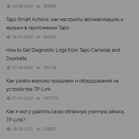
04-08-2026
262689
views
Tapo Smart Actions: как настроить автоматизацию и
ярлыки в приложении Tapo
06-04-2026
294542
views
How to Get Diagnostic Logs from Tapo Cameras and
Doorbells
07-29-2026
183129
views
Как узнать версию прошивки и оборудования на
устройстве TP-Link
07-02-2026
1007775
views
Как я могу удалить свою облачную учетную запись
TP-Link?
09-20-2022
325057
views