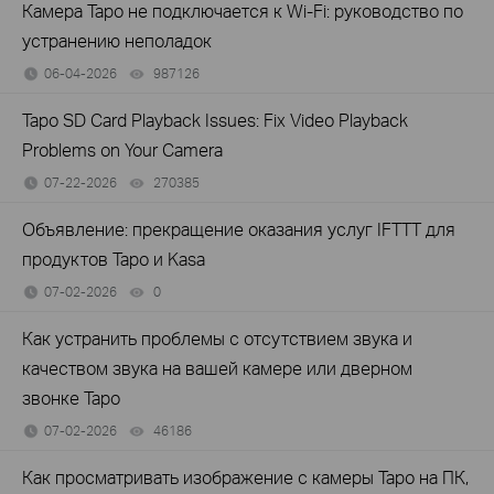
Камера Tapo не подключается к Wi-Fi: руководство по
устранению неполадок
06-04-2026
987126
views
Tapo SD Card Playback Issues: Fix Video Playback
Problems on Your Camera
07-22-2026
270385
views
Объявление: прекращение оказания услуг IFTTT для
продуктов Tapo и Kasa
07-02-2026
0
views
Как устранить проблемы с отсутствием звука и
качеством звука на вашей камере или дверном
звонке Tapo
07-02-2026
46186
views
Как просматривать изображение с камеры Tapo на ПК,