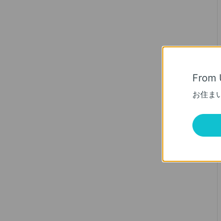
From 
お住ま