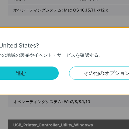
オペレーティングシステム: Mac OS 10.15/11.x/12.x
USB_Printer_Controller_Utility_Mac
公開日:
2018-10-29
言語:
英語
United States?
いの地域の製品やイベント・サービスを確認する。
オペレーティングシステム: Mac OS 10.9-10.14
進む
その他のオプショ
USB_Printer_Controller_Utility_Windows.
公開日:
2021-05-18
言語:
英語
オペレーティングシステム: Win7/8/8.1/10
USB_Printer_Controller_Utility_Windows