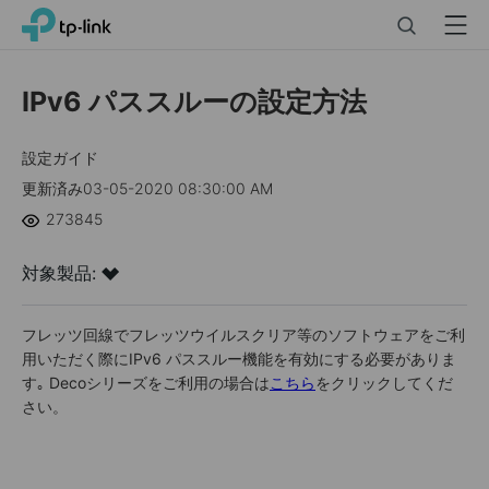
Click
Search
Menu
TP-Link, Reliably Smart
to
skip
the
IPv6 パススルーの設定方法
navigation
bar
設定ガイド
更新済み03-05-2020 08:30:00 AM
273845
対象製品:
フレッツ回線でフレッツウイルスクリア等のソフトウェアをご利
用いただく際にIPv6 パススルー機能を有効にする必要がありま
す｡ Decoシリーズをご利用の場合は
こちら
をクリックしてくだ
さい。