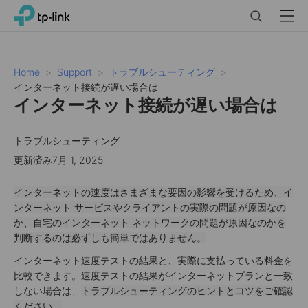
Click
Search
Menu
TP-Link, Reliably Smart
to
skip
the
navigation
Home
Support
トラブルシューティング
bar
インターネット接続が遅い場合は
インターネット接続が遅い場合は
トラブルシューティング
更新済み7月 1, 2025
インターネットの速度はさまざまな要因の影響を受けるため、イ
ンターネット サービスやクライアントの実際の問題が原因なの
か、自宅のインターネット ネットワークの問題が原因なのかを
判断するのは必ずしも簡単ではありません。
インターネット速度テストの結果と、実際に支払っている料金を
比較できます。速度テストの結果がインターネットプランと一致
しない場合は、
トラブルシューティングのヒントとコツをご確認
ください。