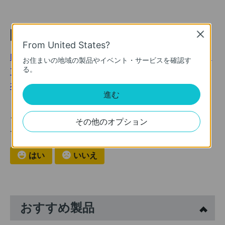
関連トピック
Close
From United States?
DNSサーバーの変更方法 (タブ型の管理画面を持つ機種)
お住まいの地域の製品やイベント・サービスを確認す
る。
TP-LinkルーターのWi-Fi接続に問題がある場合は
有線/Wi-Fi接続どちらかのみ利用できない場合は
進む
このFAQは役に立ちましたか？
その他のオプション
サイトの利便性向上にご協力ください。
はい
いいえ
おすすめ製品