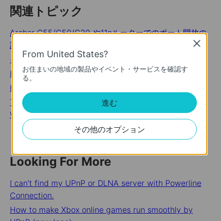
関連トピック
Archer C55/C50/C20 や11nルーターでのポート開放の
Close
設定方法
From United States?
インターネット接続が遅い場合は
お住まいの地域の製品やイベント・サービスを確認す
How to Set Up Static Routing on Your TP-Link Router
る。
How to Set Up VPN Server and VPN Client on Deco
Troubleshooting Guide of DDNS function on TP-Link
進む
Wi-Fi Router, LTE Gateway Router or Deco Router
その他のオプション
Looking For More
I can’t find my UPnP or DLNA server with Powerline
Connection.
How to make Xbox online games run smoothly by