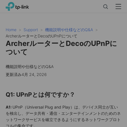
Click
Search
Menu
TP-Link, Reliably Smart
to
skip
the
navigation
Home
Support
機能説明や仕様などのQ&A
bar
ArcherルーターとDecoのUPnPについて
ArcherルーターとDecoのUPnPに
ついて
機能説明や仕様などのQ&A
更新済み4月 24, 2026
Q1: UPnPとは何ですか？
A1:
UPnP（Universal Plug and Play）は、デバイス同士が互い
を検出し、データ共有・通信・エンターテインメントのためのネ
ットワークサービスを確立できるようにするネットワークプロト
コルの集合です。