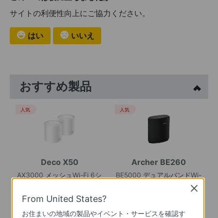
サイトの利便性向上にご協力ください。
はい
いいえ
おすすめ製品
人気
人気
Deco X50
Archer BE260
AX3000 メッシュWi-Fi 6シ
BE5000 デュアルバンドWi-
ステム
Fi 7ルーター
Close
From United States?
人気
お住まいの地域の製品やイベント・サービスを確認す