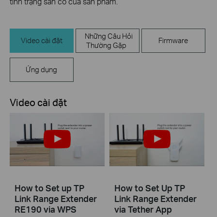
tình trạng sẵn có của sản phẩm.
Những Câu Hỏi
Video cài đặt
Firmware
Thường Gặp
Ứng dụng
Video cài đặt
How to Set up TP
How to Set Up TP
Link Range Extender
Link Range Extender
RE190 via WPS
via Tether App