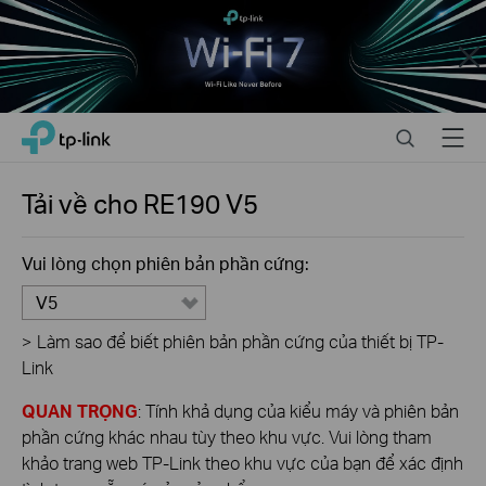
Close
Click
Search
Menu
TP-Link, Reliably Smart
to
skip
the
Tải về cho
RE190
V5
navigation
bar
Vui lòng chọn phiên bản phần cứng:
V5
>
Làm sao để biết phiên bản phần cứng của thiết bị TP-
Link
QUAN TRỌNG
: Tính khả dụng của kiểu máy và phiên bản
phần cứng khác nhau tùy theo khu vực. Vui lòng tham
khảo trang web TP-Link theo khu vực của bạn để xác định