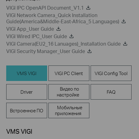
VIGI IPC OpenAPI Document_V1.1
VIGI Network Camera_Quick Installation
Guide(America&Middle-East-Africa_5 Languages)
VIGI App_User Guide
VIGI Wired IPC_User Guide
VIGI Camera(EU2_16 Lanuages)_Installation Guide
VIGI Security Manager_User Guide
VMS VIGI
VIGI PC Client
VIGI Config Tool
Видео по
Driver
FAQ
настройке
Мобильные
Встроенное ПО
приложения
VMS VIGI