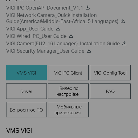
VIGI IPC OpenAPI Document_V1.1
VIGI Network Camera_Quick Installation
Guide(America&Middle-East-Africa_5 Languages)
VIGI App_User Guide
VIGI Wired IPC_User Guide
VIGI Camera(EU2_16 Lanuages)_Installation Guide
VIGI Security Manager_User Guide
VMS VIGI
VIGI PC Client
VIGI Config Tool
Видео по
Driver
FAQ
настройке
Мобильные
Встроенное ПО
приложения
VMS VIGI