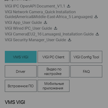
VIGI IPC OpenAPI Document_V1.1
VIGI Network Camera_Quick Installation
Guide(America&Middle-East-Africa_5 Languages)
VIGI App_User Guide
VIGI Wired IPC_User Guide
VIGI Camera(EU2_16 Lanuages)_Installation Guide
VIGI Security Manager_User Guide
VMS VIGI
VIGI PC Client
VIGI Config Tool
Видео по
Driver
FAQ
настройке
Мобильные
Встроенное ПО
приложения
VMS VIGI