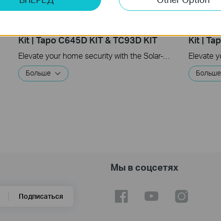
How to Mount Your Solar-Powered
How to 
Dual-Lens Pan/Tilt Security Camera
Dual-Le
Kit | Tapo C645D KIT & TC93D KIT
Kit | T
Elevate your home security with the Solar-Powered Dual-Lens Pan/Tilt Security Camera Kit. Benefit from effortless solar power and ensure comprehensive protection with two 2K 3MP lenses that double the coverage, allowing you to capture more with just one device. Experience enhanced visibility and clarity using the telephoto lens, along with features like Synchronized Smart Tracking and One-Tap Smart Focus for a broader and clearer view.
Больше
Больш
Мы в соцсетях
Подписаться