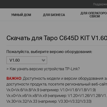
Поддержк
ДЛЯ ОПЕРАТОРО
УМНЫЙ ДОМ
ДЛЯ БИЗНЕСА
СВЯЗИ
Скачать для
Tapo C645D KIT
V1.6
Пожалуйста, выберите версию оборудования:
V1.60
>
Как узнать версию устройства TP-Link?
ВАЖНО
: Доступность модели и версии оборудования за
доступности продукта, посетите региональный веб-сайт 
Vx.0=Vx.6/Vx.8/Vx.9 (например: V1.0=V1.6/V1.8/V1.9)
Vx.x0=Vx.x6/Vx.x8/Vx.x9 (например: V1.20=V1.26/V1.28/V1.
Vx.30=Vx.32/Vx.33 (например: V3.30=V3.32/V3.33)