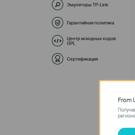
Эмуляторы TP-Link
Гарантийная политика
Центр исходных кодов
GPL
Сертификация
From U
Получай
региона