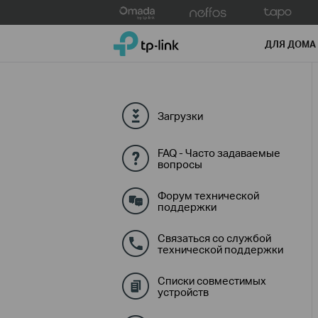
Click
to
TP-Link, Reliably Smart
skip
ДЛЯ ДОМА
the
navigation
bar
Загрузки
FAQ - Часто задаваемые
вопросы
Форум технической
поддержки
Связаться со службой
технической поддержки
Списки совместимых
устройств