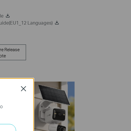
de
 Guide(EU1_12 Languages)
re Release
ote
Close
го