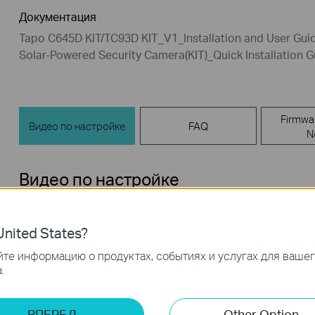
Документация
Tapo C645D KIT/TC93D KIT_V1_Installation and User Gui
Solar-Powered Security Camera(KIT)_Quick Installation
Firmwa
Видео по настройке
FAQ
N
Видео по настройке
nited States?
те информацию о продуктах, событиях и услугах для ваше
.
ВПЕРЕД
Other Option