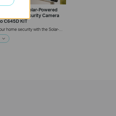
Set Up Your Solar-Powered
ns Pan/Tilt Security Camera
apo C645D KIT
Elevate your home security with the Solar-Powered Dual-Lens Pan/Tilt Security Camera Kit. Benefit from effortless solar power and ensure comprehensive protection with two 2K 3MP lenses that double the coverage, allowing you to capture more with just one device. Experience enhanced visibility and clarity using the telephoto lens, along with features like Synchronized Smart Tracking and One-Tap Smart Focus for a broader and clearer view.
е