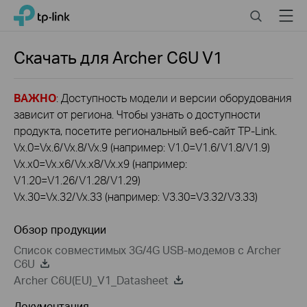
Click
Search
Menu
TP-Link, Reliably Smart
to
skip
the
Скачать для
Archer C6U
V1
navigation
bar
ВАЖНО
: Доступность модели и версии оборудования
зависит от региона. Чтобы узнать о доступности
продукта, посетите региональный веб-сайт TP-Link.
Vx.0=Vx.6/Vx.8/Vx.9 (например: V1.0=V1.6/V1.8/V1.9)
Vx.x0=Vx.x6/Vx.x8/Vx.x9 (например:
V1.20=V1.26/V1.28/V1.29)
Vx.30=Vx.32/Vx.33 (например: V3.30=V3.32/V3.33)
Обзор продукции
Список совместимых 3G/4G USB-модемов с Archer
C6U
Archer C6U(EU)_V1_Datasheet
Документация