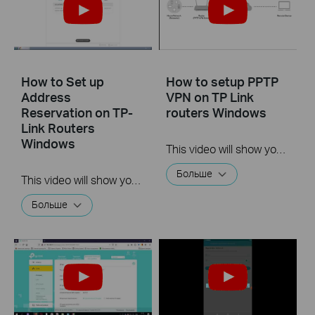
How to Set up
How to setup PPTP
Address
VPN on TP Link
Reservation on TP-
routers Windows
Link Routers
Windows
This video will show you how to set up PPTP VPN on a TP-Link Wi-Fi router. For more information, visit www.tp-link.com/support
Больше
This video will show you how to set up Address Reservation on TP-Link routers.
Больше