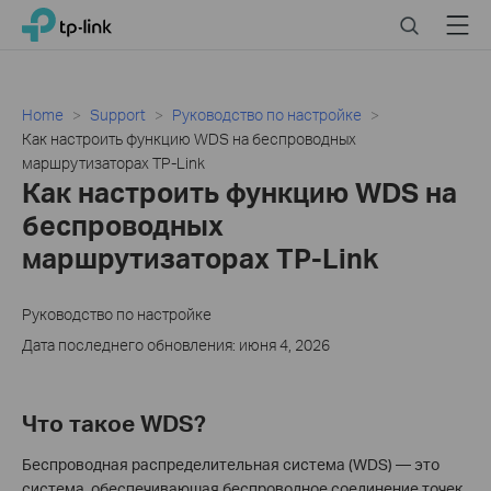
Click
Search
Menu
TP-Link, Reliably Smart
to
skip
the
navigation
Home
Support
Руководство по настройке
bar
Как настроить функцию WDS на беспроводных
маршрутизаторах TP-Link
Как настроить функцию WDS на
беспроводных
маршрутизаторах TP-Link
Руководство по настройке
Дата последнего обновления: июня 4, 2026
Что такое WDS?
Беспроводная распределительная система (WDS) — это
система, обеспечивающая беспроводное соединение точек