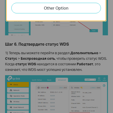
Other Option
Шаг 6. Подтвердите статус WDS
1) Теперь вы можете перейти в раздел
Дополнительно
>
Статус
>
Беспроводная сеть
, чтобы проверить статус WDS.
Когда
статус WDS
находится в состоянии
Работает
, это
означает, что WDS-мост успешно установлен.