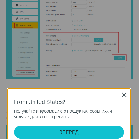
Шаг 5. Отключите DHCP
Close
From United States?
1) Перейдите в раздел
Сеть
>
DHCP-сервер
.
Получайте информацию о продуктах, событиях и
2) Снимите флажок
Включить DHCP-сервер
и нажмите
услугах для вашего региона.
Сохранить
.
ВПЕРЕД