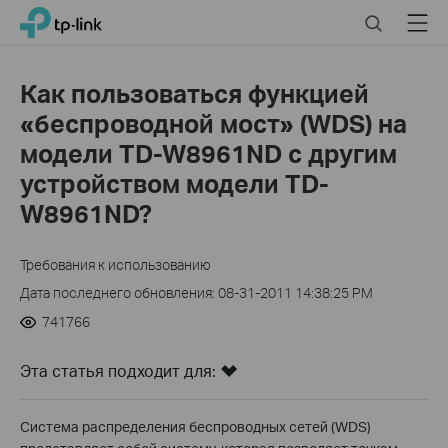
Click
Search
Menu
TP-Link, Reliably Smart
to
skip
the
Как пользоваться функцией
navigation
«беспроводной мост» (WDS) на
bar
модели TD-W8961ND с другим
устройством модели TD-
W8961ND?
Требования к использованию
Дата последнего обновления: 08-31-2011 14:38:25 PM
741766
Эта статья подходит для:
Система распределения беспроводных сетей (WDS)