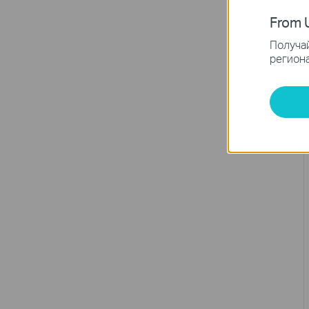
From U
Получай
региона