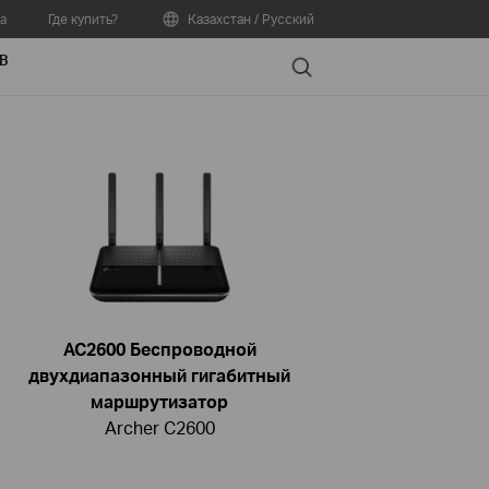
а
Где купить?
Казахстан / Русский
В
Search
AC2600 Беспроводной
двухдиапазонный гигабитный
маршрутизатор
Archer C2600