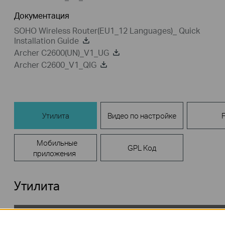
Документация
SOHO Wireless Router(EU1_12 Languages)_ Quick
Installation Guide
Archer C2600(UN)_V1_UG
Archer C2600_V1_QIG
Утилита
Видео по настройке
Мобильные
GPL Код
приложения
Утилита
USB_Printer_Controller_Utility_Mac