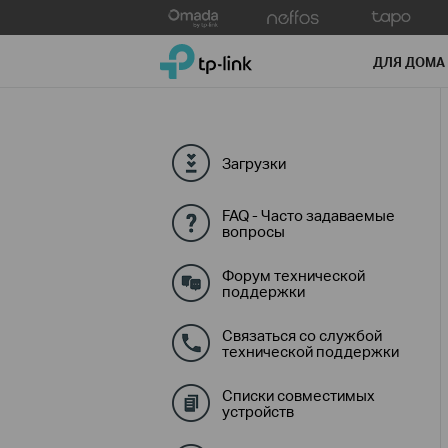
Click
to
TP-Link, Reliably Smart
skip
ДЛЯ ДОМА
the
navigation
bar
Загрузки
FAQ - Часто задаваемые
вопросы
Форум технической
поддержки
Связаться со службой
технической поддержки
Списки совместимых
устройств