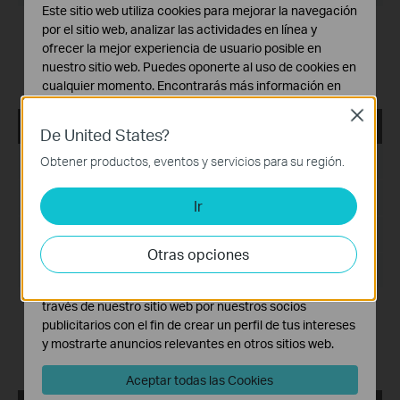
Este sitio web utiliza cookies para mejorar la navegación
por el sitio web, analizar las actividades en línea y
New features and enhancements:
1. Added support for the multi-language settings on VIGI
ofrecer la mejor experiencia de usuario posible en
VMS PC Client.
nuestro sitio web. Puedes oponerte al uso de cookies en
2. Added support for unlimited devices count.
cualquier momento. Encontrarás más información en
nuestra
política de privacidad
.
Close
VIGI VMS_1.5.56_64bits
De United States?
Cookies Básicas
Estas cookies son necesarias para el funcionamiento
Fecha de Publicación:
Obtener productos, eventos y servicios para su región.
2024-08-08
del sitio web y no pueden desactivarse en tu sistema.
Idioma:
Multilingüe
Ir
Cookies de Análisis y de Marketing
Las cookies de análisis nos permiten analizar tus
Tamaño de Archivo:
559.83 MB
actividades en nuestro sitio web con el fin de mejorar y
Otras opciones
adaptar la funcionalidad del mismo.
Sistema Operativo: Windows 7/10/11/Server 2008 64bits
Las cookies de marketing pueden ser instaladas a
través de nuestro sitio web por nuestros socios
New features and enhancements:
publicitarios con el fin de crear un perfil de tus intereses
1. Added support for the multi-language settings on VIGI
y mostrarte anuncios relevantes en otros sitios web.
VMS PC Client.
2. Added support for unlimited devices count.
Aceptar todas las Cookies