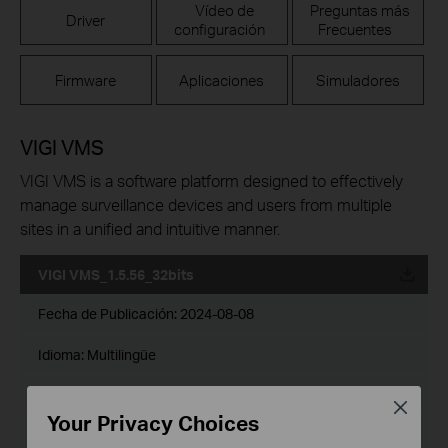
Vídeo de
Preguntas más
Driver
configuración
Frecuentes
Firmware
Aplicaciones
Simuladores
VIGI VMS
VIGI VMS is a software platform designed to effectively
manage surveillance devices and users from multiple
sites in a unified and intuitive manner.
VIGI VMS_1.5.56_32bits
Fecha de Publicación:
2024-08-08
Idioma:
Multilingüe
Tamaño de Archivo:
522.36 MB
Close
Your Privacy Choices
Sistema Operativo: Windows 7/10/11/Server 2008 32bits