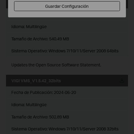
VIGI VMS_V1.5.42_64bits
Guardar Configuración
Fecha de Publicación:
2024-06-20
Idioma:
Multilingüe
Tamaño de Archivo:
540.49 MB
Sistema Operativo: Windows 7/10/11/Server 2008 64bits
Updates the Open Source Software Statement.
VIGI VMS_V1.5.42_32bits
Fecha de Publicación:
2024-06-20
Idioma:
Multilingüe
Tamaño de Archivo:
502.89 MB
Sistema Operativo: Windows 7/10/11/Server 2008 32bits