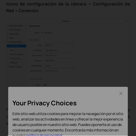
Icono de configuración de la cámara > Configuración de
Red > Conexión
.
Close
Your Privacy Choices
Para algunos NVR, necesitarás modificar la dirección IP de la
Este sitio web utiliza cookies para mejorar la navegación por el sitio
cámara VIGI al mismo segmento de red que el NVR para
web, analizar las actividades en línea y ofrecer la mejor experiencia
agregarla exitosamente.
de usuario posible en nuestro sitio web. Puedes oponerte al uso de
cookies en cualquier momento. Encontrarás más información en
nuestra
política de privacidad
.