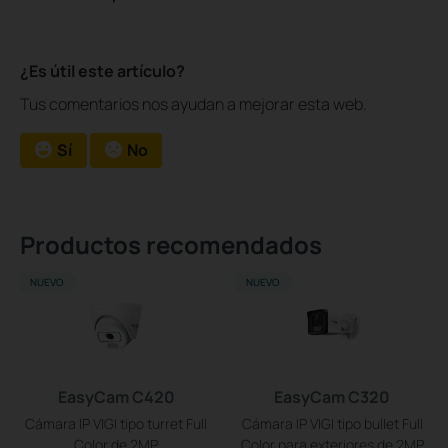
¿Es útil este artículo?
Tus comentarios nos ayudan a mejorar esta web.
Sí
No
Productos recomendados
NUEVO
NUEVO
EasyCam C420
EasyCam C320
Cámara IP VIGI tipo turret Full
Cámara IP VIGI tipo bullet Full
Color de 2MP
Color para exteriores de 2MP