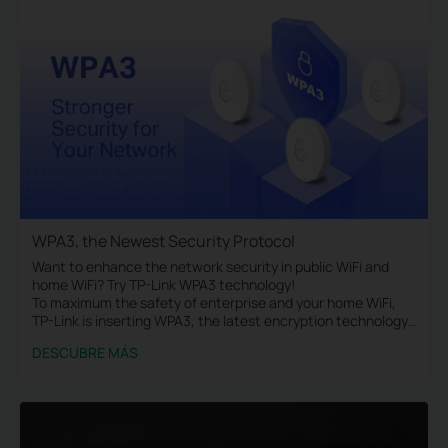
WPA3, the Newest Security Protocol
Want to enhance the network security in public WiFi and
home WiFi? Try TP-Link WPA3 technology!
To maximum the safety of enterprise and your home WiFi,
TP-Link is inserting WPA3, the latest encryption technology,
into Omada access points, WiFi routers, range extenders,
DESCUBRE MÁS
and more devices.