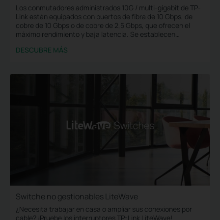
Los conmutadores administrados 10G / multi-gigabit de TP-
Link están equipados con puertos de fibra de 10 Gbps, de
cobre de 10 Gbps o de cobre de 2,5 Gbps, que ofrecen el
máximo rendimiento y baja latencia. Se establecen
fácilmente conexiones fiables y ultrarrápidas a puntos de
DESCUBRE MÁS
acceso WiFi 6, servidores de almacenamiento y otros
conmutadores y dispositivos.
Switche no gestionables LiteWave
¿Necesita trabajar en casa o ampliar sus conexiones por
cable? ¡Pruebe los interruptores TP-Link LiteWave!