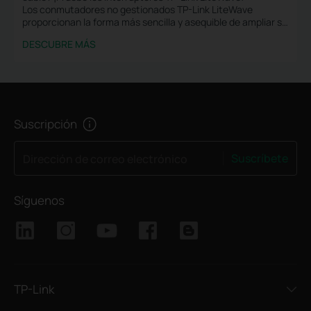
Los conmutadores no gestionados TP-Link LiteWave
proporcionan la forma más sencilla y asequible de ampliar su
red cableada. ¡Solo conéctelo y juegue!
DESCUBRE MÁS
Suscripción
Suscríbete
Dirección de correo electrónico
Síguenos
TP-Link