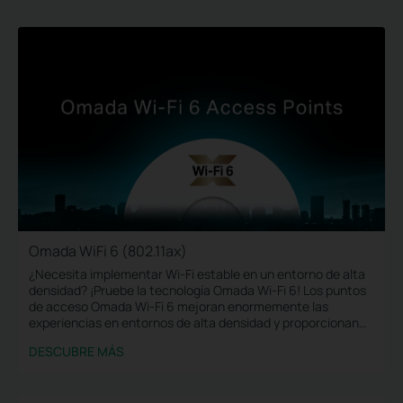
Omada WiFi 6 (802.11ax)
¿Necesita implementar Wi-Fi estable en un entorno de alta
densidad? ¡Pruebe la tecnología Omada Wi-Fi 6! Los puntos
de acceso Omada Wi-Fi 6 mejoran enormemente las
experiencias en entornos de alta densidad y proporcionan
una velocidad más rápida y un mayor alcance para más
DESCUBRE MÁS
dispositivos.