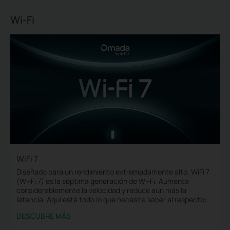
Wi-Fi
WiFi 7
Diseñado para un rendimiento extremadamente alto, WiFi 7
(Wi-Fi 7) es la séptima generación de Wi-Fi. Aumenta
considerablemente la velocidad y reduce aún más la
latencia. Aquí está todo lo que necesita saber al respecto:
qué es WiFi 7, por qué necesitamos WiFi 7, cómo funciona y
DESCUBRE MÁS
qué contribuye.