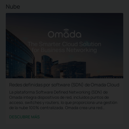
Nube
Redes definidas por software (SDN) de Omada Cloud
La plataforma Software Defined Networking (SDN) de
Omada integra dispositivos de red, incluidos puntos de
acceso, switches y routers, lo que proporciona una gestión
de la nube 100% centralizada. Omada crea una red
altamente escalable, todo controlado desde una única
DESCUBRE MÁS
interfaz. Se proporcionan conexiones inalámbricas y por
cable perfectas, ideales para su uso en hostelería,
educación, comercio minorista, oficinas y más.