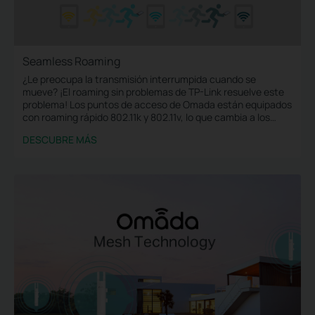
Seamless Roaming
¿Le preocupa la transmisión interrumpida cuando se
mueve? ¡El roaming sin problemas de TP-Link resuelve este
problema! Los puntos de acceso de Omada están equipados
con roaming rápido 802.11k y 802.11v, lo que cambia a los
clientes automáticamente al punto de acceso con la señal
DESCUBRE MÁS
óptima con una transición sin problemas durante el
movimiento.