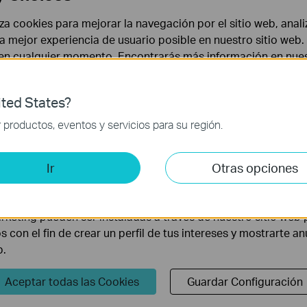
liza cookies para mejorar la navegación por el sitio web, anali
 la mejor experiencia de usuario posible en nuestro sitio we
 en cualquier momento. Encontrarás más información en nue
ted States?
 necesarias para el funcionamiento del sitio web y no puede
productos, eventos y servicios para su región.
y Manager (solo para Windows)
is y de Marketing
Ir
Otras opciones
lisis nos permiten analizar tus actividades en nuestro sitio w
la funcionalidad del mismo.
ón y vaya a
Dispositivo
>
Actualización de Dispositivo
para
rketing pueden ser instaladas a través de nuestro sitio web 
os con el fin de crear un perfil de tus intereses y mostrarte a
b.
Aceptar todas las Cookies
Guardar Configuración