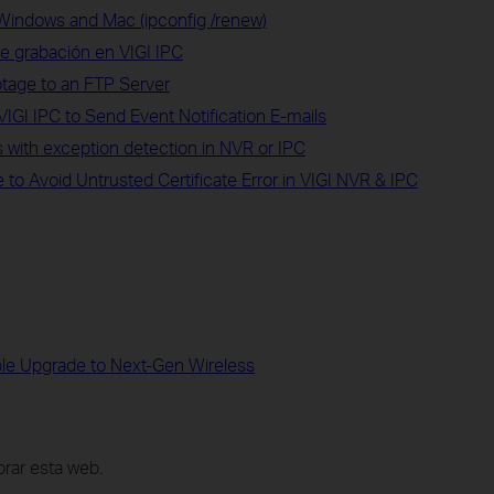
Windows and Mac (ipconfig /renew)
e grabación en VIGI IPC
tage to an FTP Server
GI IPC to Send Event Notification E-mails
 with exception detection in NVR or IPC
to Avoid Untrusted Certificate Error in VIGI NVR & IPC
ble Upgrade to Next-Gen Wireless
rar esta web.