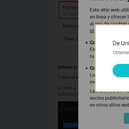
Este sitio web uti
en línea y ofrecer
al uso de cookies
privacidad
.
Cookies Básicas
De Uni
Estas cookies son
Obtener 
tu sistema.
Método 2: A través del VIGI Securit
Cookies de Anális
Las cookies de aná
1. Abra el
VIGI Security Manager
.
mejorar y adaptar 
2. Vaya a la página de Configuraci
Las cookies de ma
actualizar el firmware.
socios publicitari
en otros sitios we