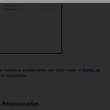
 función y configuración, por favor visite el
Centro de
 de su producto.
 Relacionadas