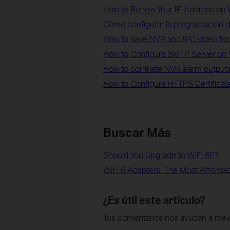
How to Renew Your IP Address on 
Cómo configurar la programación d
How to save NVR and IPC video foo
How to Configure SMTP Server on VI
How to correlate NVR alarm outputs
How to Configure HTTPS Certificate 
Buscar Más
Should You Upgrade to WiFi 6E?
WiFi 6 Adapters: The Most Afforda
¿Es útil este artículo?
Tus comentarios nos ayudan a mejo