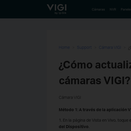
TP-Link, Reliably Smart
Cámaras
NVR
Panele
Home
Support
Cámara VIGI
¿
¿Cómo actualiz
cámaras VIGI?
Cámara VIGI
Método 1: A través de la aplicación V
1. En la página de Vista en Vivo, toque
del Dispositivo
.