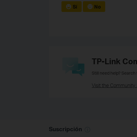
Sí
No
TP-Link Co
Still need help? Search
Visit the Community 
Suscripción