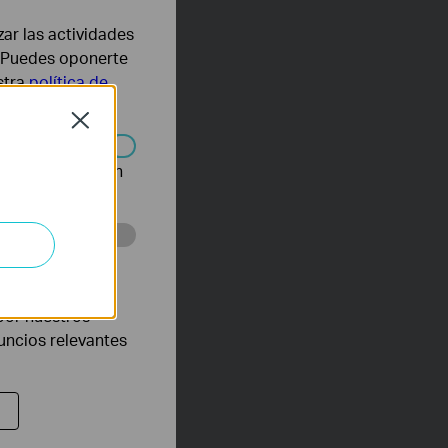
zar las actividades
b. Puedes oponerte
stra
política de
Close
n desactivarse en
eb con el fin de
por nuestros
nuncios relevantes