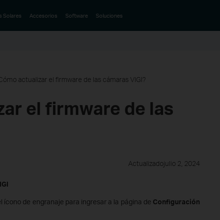
s Solares
Accesorios
Software
Soluciones
Cómo actualizar el firmware de las cámaras VIGI?
ar el firmware de las
Actualizadojulio 2, 2024
IGI
 el ícono de engranaje para ingresar a la página de
Configuración