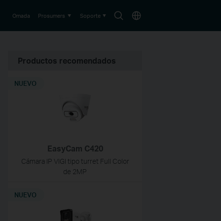
Buscar
País
Omada
Prosumers
Soporte
Productos recomendados
NUEVO
EasyCam C420
Cámara IP VIGI tipo turret Full Color
de 2MP
NUEVO